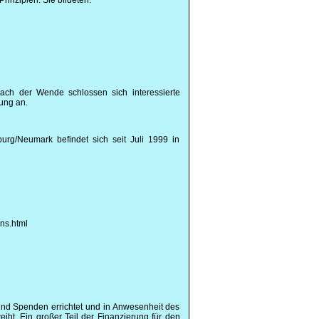
rinzipien. Sie bildeten:
Nach der Wende schlossen sich interessierte
ung an.
urg/Neumark befindet sich seit Juli 1999 in
ns.html
nd Spenden errichtet und in Anwesenheit des
iht. Ein großer Teil der Finanzierung für den