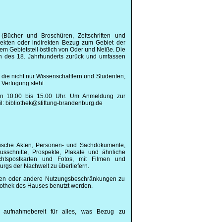
 (Bücher und Broschüren, Zeitschriften und
rekten oder indirekten Bezug zum Gebiet der
 Gebietsteil östlich von Oder und Neiße. Die
nn des 18. Jahrhunderts zurück und umfassen
t, die nicht nur Wissenschaftlern und Studenten,
 Verfügung steht.
n 10.00 bis 15.00 Uhr. Um Anmeldung zur
il: bibliothek@stiftung-brandenburg.de
ische Akten, Personen- und Sachdokumente,
sschnitte, Prospekte, Plakate und ähnliche
chtspostkarten und Fotos, mit Filmen und
urgs der Nachwelt zu überliefern.
gungen oder andere Nutzungsbeschränkungen zu
iothek des Hauses benutzt werden.
aufnahmebereit für alles, was Bezug zu