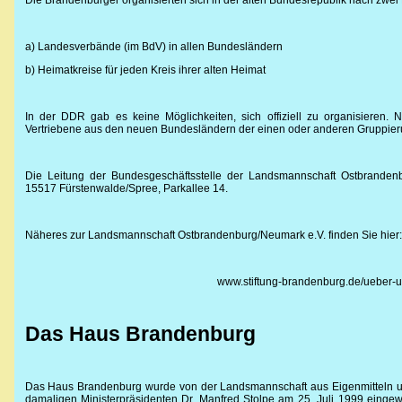
Die Brandenburger organisierten sich in der alten Bundesrepublik nach zwei P
a) Landesverbände (im BdV) in allen Bundesländern
b) Heimatkreise für jeden Kreis ihrer alten Heimat
In der DDR gab es keine Möglichkeiten, sich offiziell zu organisieren. 
Vertriebene aus den neuen Bundesländern der einen oder anderen Gruppier
Die Leitung der Bundesgeschäftsstelle der Landsmannschaft Ostbrandenb
15517 Fürstenwalde/Spree, Parkallee 14.
Näheres zur Landsmannschaft Ostbrandenburg/Neumark e.V. finden Sie hier:
www.stiftung-brandenburg.de/ueber-u
Das Haus Brandenburg
Das Haus Brandenburg wurde von der Landsmannschaft aus Eigenmitteln u
damaligen Ministerpräsidenten Dr. Manfred Stolpe am 25. Juli 1999 eingewe