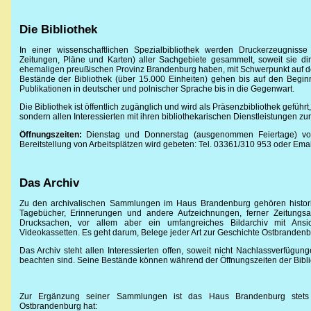
Die Bibliothek
In einer wissenschaftlichen Spezialbibliothek werden Druckerzeugnisse
Zeitungen, Pläne und Karten) aller Sachgebiete gesammelt, soweit sie di
ehemaligen preußischen Provinz Brandenburg haben, mit Schwerpunkt auf dem
Bestände der Bibliothek (über 15.000 Einheiten) gehen bis auf den Begi
Publikationen in deutscher und polnischer Sprache bis in die Gegenwart.
Die Bibliothek ist öffentlich zugänglich und wird als Präsenzbibliothek geführ
sondern allen Interessierten mit ihren bibliothekarischen Dienstleistungen zur
Öffnungszeiten:
Dienstag und Donnerstag (ausgenommen Feiertage) vo
Bereitstellung von Arbeitsplätzen wird gebeten: Tel. 03361/310 953 oder Ema
Das Archiv
Zu den archivalischen Sammlungen im Haus Brandenburg gehören histor
Tagebücher, Erinnerungen und andere Aufzeichnungen, ferner Zeitungsau
Drucksachen, vor allem aber ein umfangreiches Bildarchiv mit Ansi
Videokassetten. Es geht darum, Belege jeder Art zur Geschichte Ostbrandenb
Das Archiv steht allen Interessierten offen, soweit nicht Nachlassverfü
beachten sind. Seine Bestände können während der Öffnungszeiten der Bibl
Zur Ergänzung seiner Sammlungen ist das Haus Brandenburg stets 
Ostbrandenburg hat: