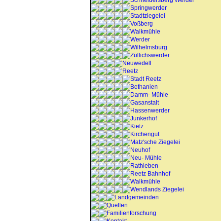
Schneidersberg Werder
Springwerder
Stadtziegelei
Voßberg
Walkmühle
Werder
Wilhelmsburg
Züllichswerder
Neuwedell
Reetz
Stadt Reetz
Bethanien
Damm- Mühle
Gasanstalt
Hassenwerder
Junkerhof
Kietz
Kirchengut
Matz'sche Ziegelei
Neuhof
Neu- Mühle
Rathleben
Reetz Bahnhof
Walkmühle
Wendlands Ziegelei
Landgemeinden
Quellen
Familienforschung