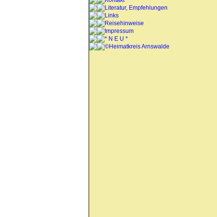
Kontakt
Literatur, Empfehlungen
Links
Reisehinweise
Impressum
* N E U *
©Heimatkreis Arnswalde