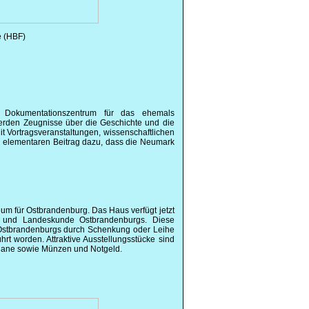
e (HBF)
 Dokumentationszentrum für das ehemals
werden Zeugnisse über die Geschichte und die
it Vortragsveranstaltungen, wissenschaftlichen
n elementaren Beitrag dazu, dass die Neumark
m für Ostbrandenburg. Das Haus verfügt jetzt
e und Landeskunde Ostbrandenburgs. Diese
stbrandenburgs durch Schenkung oder Leihe
hrt worden. Attraktive Ausstellungsstücke sind
ellane sowie Münzen und Notgeld.