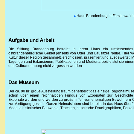
▲
Haus Brandenburg in Fürstenwald
Aufgabe und Arbeit
Die Stiftung Brandenburg betreibt in ihrem Haus ein umfassendes
ostbrandenburgische Gebiet jenseits von Oder und Lausitzer Neiße. Hier 
Kultur dieser Region gesammelt, erschlossen, präsentiert und ausgewertet. M
Tagungen und Exkursionen, Publikationen und Medienarbeit leistet sie eine
und Ostbrandenburg nicht vergessen werden.
Das Museum
Der ca. 90 m² große Ausstellungsraum beherbergt das einzige Regionalmuseu
schon über einen reichhaltigen Fundus von Exponaten zur Geschicht
Exponate wurden und werden zu großem Teil von ehemaligen Bewohnern O
zur Verfügung gestellt. Ganze Heimatstuben sind bereits in das Haus überfü
Modelle historischer Bauwerke, Trachten, historische Druckgraphiken, Porz