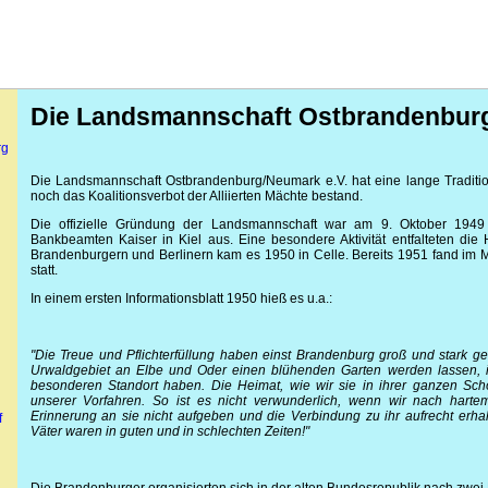
Die Landsmannschaft Ostbrandenburg
rg
Die Landsmannschaft Ostbrandenburg/Neumark e.V. hat eine lange Tradition
noch das Koalitionsverbot der Alliierten Mächte bestand.
Die offizielle Gründung der Landsmannschaft war am 9. Oktober 19
Bankbeamten Kaiser in Kiel aus. Eine besondere Aktivität entfalteten die
Brandenburgern und Berlinern kam es 1950 in Celle. Bereits 1951 fand im M
statt.
In einem ersten Informationsblatt 1950 hieß es u.a.:
"Die Treue und Pflichterfüllung haben einst Brandenburg groß und stark 
Urwaldgebiet an Elbe und Oder einen blühenden Garten werden lassen, 
besonderen Standort haben. Die Heimat, wie wir sie in ihrer ganzen Sch
unserer Vorfahren. So ist es nicht verwunderlich, wenn wir nach harte
Erinnerung an sie nicht aufgeben und die Verbindung zu ihr aufrecht erha
f
Väter waren in guten und in schlechten Zeiten!"