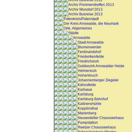
Archiv Busreise 2012
Archiv Pommerntreffen 2013
Archiv Wunstorf 2013
Archiv Busreise 2013
Patenkreis/Patenstadt
Der Kreis Arnswalde, die Neumark
Orte, Allgemeines
Städte
Arnswalde
Stadt Arnswalde
Blumenwerder
Ferdinandshof
Friederikenfelde
Friedrichsruh
Gutsbezirk Arnswalder Heide
Helmersruh
Hohenbruch
Johannenberger Ziegelei
Kähnsfelde
Karlsaue
Karlsburg
Karlsburg Bahnhof
Kaßnersmühle
Kopplinsthal
Marienberg
Neuwedeller Chausseehaus
Pumpstation
Reetzer Chausseehaus