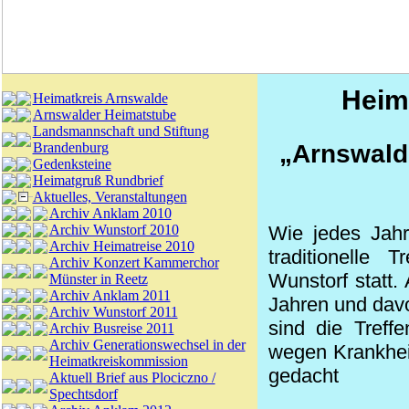
Heima
Heimatkreis Arnswalde
Arnswalder Heimatstube
Landsmannschaft und Stiftung
Brandenburg
„Arnswalde
Gedenksteine
Heimatgruß Rundbrief
Aktuelles, Veranstaltungen
Archiv Anklam 2010
Archiv Wunstorf 2010
Wie jedes Jahr
Archiv Heimatreise 2010
traditionelle 
Archiv Konzert Kammerchor
Wunstorf statt
Münster in Reetz
Archiv Anklam 2011
Jahren und davo
Archiv Wunstorf 2011
sind die Treff
Archiv Busreise 2011
Archiv Generationswechsel in der
wegen Krankhei
Heimatkreiskommission
gedacht
Aktuell Brief aus Plociczno /
Spechtsdorf