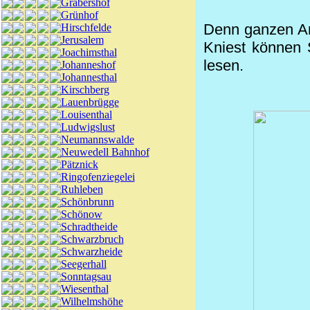
Gräbershof
Grünhof
Denn ganzen Art
Hirschfelde
Jerusalem
Kniest können 
Joachimsthal
lesen.
Johanneshof
Johannesthal
Kirschberg
Lauenbrügge
Louisenthal
Ludwigslust
Neumannswalde
Neuwedell Bahnhof
Pätznick
Ringofenziegelei
Ruhleben
Schönbrunn
Schönow
Schradtheide
Schwarzbruch
Schwarzheide
Seegerhall
Sonntagsau
Wiesenthal
Wilhelmshöhe