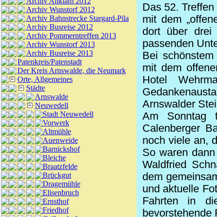
Archiv Anklam 2012
Das 52. Treffen
Archiv Wunstorf 2012
mit dem „offen
Archiv Bahnstrecke Stargard-Pila
Archiv Busreise 2012
dort über drei
Archiv Pommerntreffen 2013
passenden Unte
Archiv Wunstorf 2013
Archiv Busreise 2013
Bei schönstem 
Patenkreis/Patenstadt
mit dem offene
Der Kreis Arnswalde, die Neumark
Hotel Wehrm
Orte, Allgemeines
Städte
Gedankenaustau
Arnswalde
Arnswalder Stein
Neuwedell
Stadt Neuwedell
Am Sonntag t
Vorwerk
Calenberger Ba
Altmühle
noch viele an, 
Auenweide
Barnickshof
So waren dann 
Bleiche
Waldfried Schn
Braatzfelde
dem gemeinsame
Brückgut
Dragemühle
und aktuelle Fo
Elisenbruch
Fahrten in di
Ernsthof
Friedhof
bevorstehende 