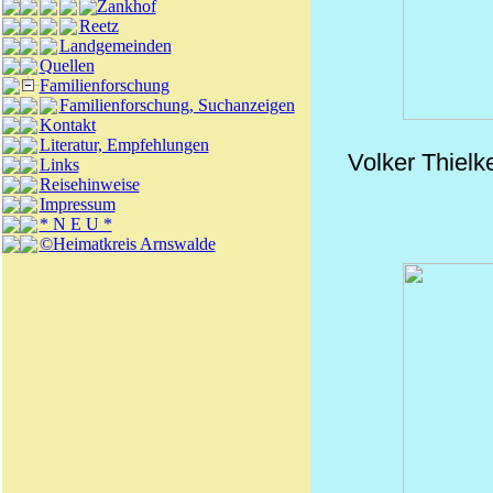
Zankhof
Reetz
Landgemeinden
Quellen
Familienforschung
Familienforschung, Suchanzeigen
Kontakt
Literatur, Empfehlungen
Volker Thielk
Links
Reisehinweise
Impressum
* N E U *
©Heimatkreis Arnswalde