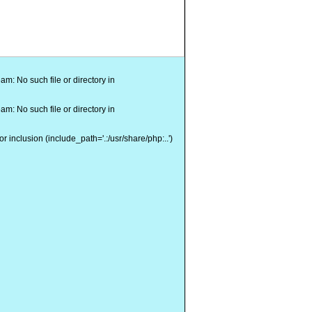
: No such file or directory in
: No such file or directory in
inclusion (include_path='.:/usr/share/php:..')