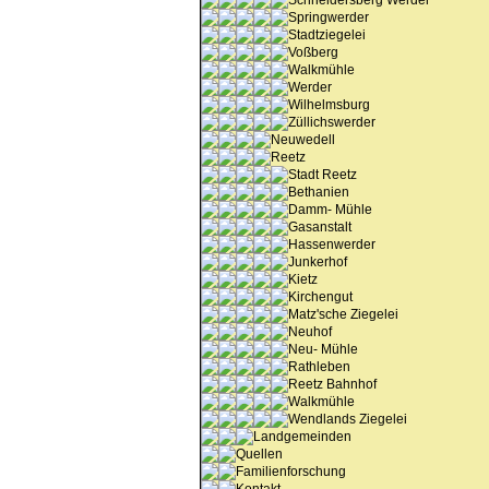
Schneidersberg Werder
Springwerder
Stadtziegelei
Voßberg
Walkmühle
Werder
Wilhelmsburg
Züllichswerder
Neuwedell
Reetz
Stadt Reetz
Bethanien
Damm- Mühle
Gasanstalt
Hassenwerder
Junkerhof
Kietz
Kirchengut
Matz'sche Ziegelei
Neuhof
Neu- Mühle
Rathleben
Reetz Bahnhof
Walkmühle
Wendlands Ziegelei
Landgemeinden
Quellen
Familienforschung