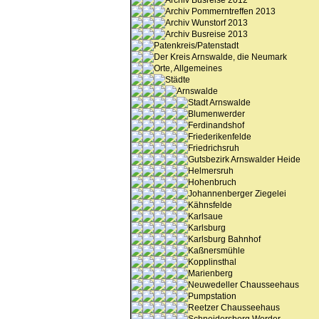
Archiv Busreise 2012
Archiv Pommerntreffen 2013
Archiv Wunstorf 2013
Archiv Busreise 2013
Patenkreis/Patenstadt
Der Kreis Arnswalde, die Neumark
Orte, Allgemeines
Städte
Arnswalde
Stadt Arnswalde
Blumenwerder
Ferdinandshof
Friederikenfelde
Friedrichsruh
Gutsbezirk Arnswalder Heide
Helmersruh
Hohenbruch
Johannenberger Ziegelei
Kähnsfelde
Karlsaue
Karlsburg
Karlsburg Bahnhof
Kaßnersmühle
Kopplinsthal
Marienberg
Neuwedeller Chausseehaus
Pumpstation
Reetzer Chausseehaus