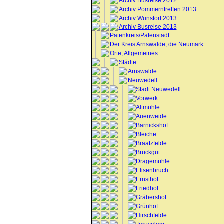
Archiv Busreise 2012
Archiv Pommerntreffen 2013
Archiv Wunstorf 2013
Archiv Busreise 2013
Patenkreis/Patenstadt
Der Kreis Arnswalde, die Neumark
Orte, Allgemeines
Städte
Arnswalde
Neuwedell
Stadt Neuwedell
Vorwerk
Altmühle
Auenweide
Barnickshof
Bleiche
Braatzfelde
Brückgut
Dragemühle
Elisenbruch
Ernsthof
Friedhof
Gräbershof
Grünhof
Hirschfelde