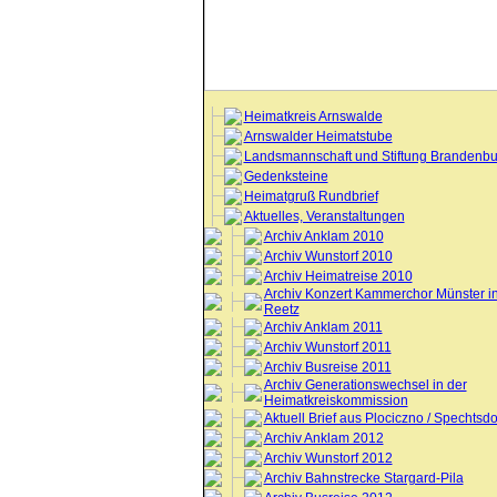
Heimatkreis Arnswalde
Arnswalder Heimatstube
Landsmannschaft und Stiftung Brandenbu
Gedenksteine
Heimatgruß Rundbrief
Aktuelles, Veranstaltungen
Archiv Anklam 2010
Archiv Wunstorf 2010
Archiv Heimatreise 2010
Archiv Konzert Kammerchor Münster i
Reetz
Archiv Anklam 2011
Archiv Wunstorf 2011
Archiv Busreise 2011
Archiv Generationswechsel in der
Heimatkreiskommission
Aktuell Brief aus Plociczno / Spechtsdo
Archiv Anklam 2012
Archiv Wunstorf 2012
Archiv Bahnstrecke Stargard-Pila