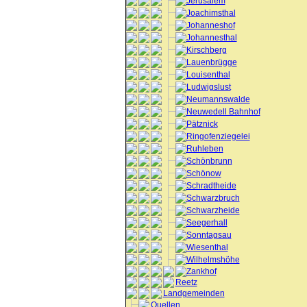
Jerusalem
Joachimsthal
Johanneshof
Johannesthal
Kirschberg
Lauenbrügge
Louisenthal
Ludwigslust
Neumannswalde
Neuwedell Bahnhof
Pätznick
Ringofenziegelei
Ruhleben
Schönbrunn
Schönow
Schradtheide
Schwarzbruch
Schwarzheide
Seegerhall
Sonntagsau
Wiesenthal
Wilhelmshöhe
Zankhof
Reetz
Landgemeinden
Quellen