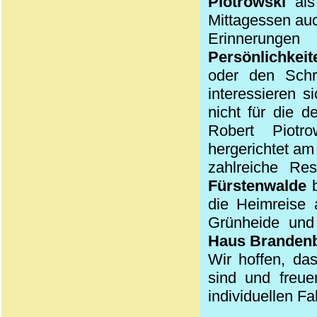
Piotrowski
als 
Mittagessen au
Erinnerunge
Persönlichkeit
oder den Schri
interessieren 
nicht für die 
Robert Piotro
hergerichtet a
zahlreiche Re
Fürstenwalde
b
die Heimreise 
Grünheide und 
Haus Branden
Wir hoffen, da
sind und freue
individuellen F