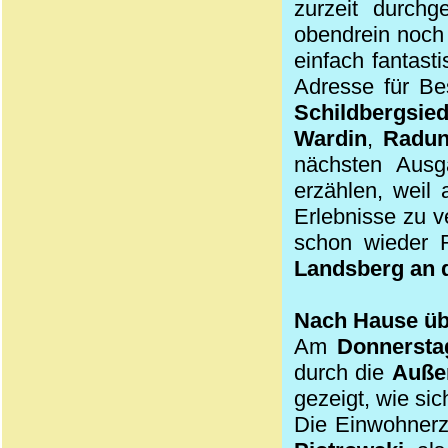
zurzeit durch
obendrein noch 
einfach fantast
Adresse für Be
Schildbergsie
Wardin
,
Radu
nächsten Aus
erzählen, weil
Erlebnisse zu 
schon wieder R
Landsberg an 
Nach Hause üb
Am
Donnersta
durch die
Auße
gezeigt, wie sic
Die Einwohnerz