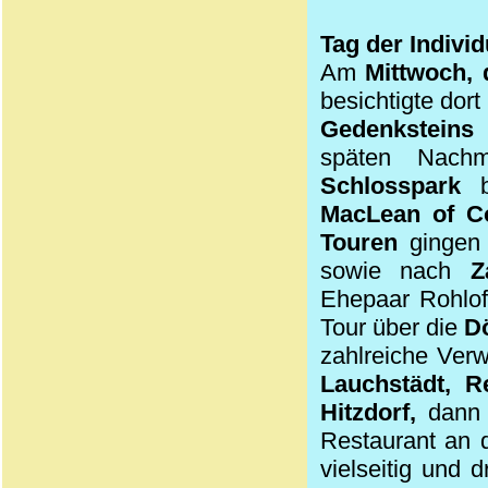
Tag der Indivi
Am
Mittwoch, 
besichtigte dor
Gedenksteins
späten Nach
Schlosspark
be
MacLean
of C
Touren
gingen
sowie nach
Z
Ehepaar Rohlof
Tour über die
D
zahlreiche Verw
Lauchstädt, Re
Hitzdorf,
dann
Restaurant an d
vielseitig und 