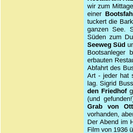
wir zum Mittag
einer
Bootsfa
tuckert die Bar
ganzen See. S
Süden zum Du
Seeweg Süd
u
Bootsanleger 
erbauten Resta
Abfahrt des Bus
Art - jeder ha
lag. Sigrid Bus
den Friedhof
ge
(und gefunden!
Grab von Ot
vorhanden, aber
Der Abend im Ho
Film von 1936 ü