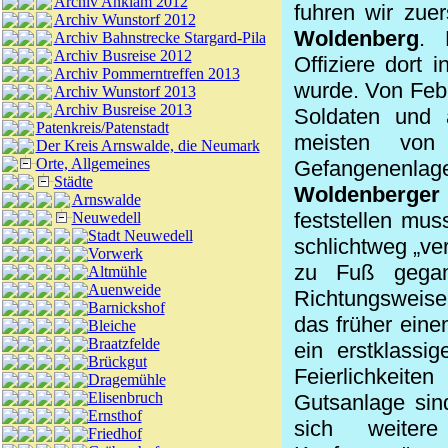
Archiv Anklam 2012
fuhren wir zue
Archiv Wunstorf 2012
Woldenberg
. 
Archiv Bahnstrecke Stargard-Pila
Archiv Busreise 2012
Offiziere dort 
Archiv Pommerntreffen 2013
wurde. Von Feb
Archiv Wunstorf 2013
Archiv Busreise 2013
Soldaten und a
Patenkreis/Patenstadt
meisten von
Der Kreis Arnswalde, die Neumark
Orte, Allgemeines
Gefangenenlage
Städte
Woldenberger
Arnswalde
feststellen mu
Neuwedell
Stadt Neuwedell
schlichtweg „ve
Vorwerk
zu Fuß gegan
Altmühle
Auenweide
Richtungsweise
Barnickshof
das früher ein
Bleiche
Braatzfelde
ein erstklassi
Brückgut
Feierlichkeit
Dragemühle
Elisenbruch
Gutsanlage sind
Ernsthof
sich weitere
Friedhof