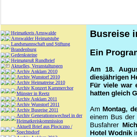
Busreise i
Heimatkreis Arnswalde
Arnswalder Heimatstube
Landsmannschaft und Stiftung
Brandenburg
Ein Program
Gedenksteine
Heimatgruß Rundbrief
Aktuelles, Veranstaltungen
Am 18. Augus
Archiv Anklam 2010
diesjährigen H
Archiv Wunstorf 2010
Archiv Heimatreise 2010
Für viele war
Archiv Konzert Kammerchor
hatten gleich 
Münster in Reetz
Archiv Anklam 2011
Archiv Wunstorf 2011
Am
Montag, d
Archiv Busreise 2011
Archiv Generationswechsel in der
einem Bus de
Heimatkreiskommission
Busfahrer
Mich
Aktuell Brief aus Plociczno /
Hotel Wodnik
i
Spechtsdorf