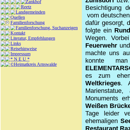
Zühlsdorf
bzw.
Zankhof
Besichtigung 
Reetz
Landgemeinden
vom deutschen 
Quellen
dafür gesorgt, 
Familienforschung
Familienforschung, Suchanzeigen
folgte ein
Rund
Kontakt
Wegen. Vorb
Literatur, Empfehlungen
Links
Feuerwehr
und
Reisehinweise
machte uns auf
Impressum
* N E U *
konnte ma
©Heimatkreis Arnswalde
ELEMENTARS
es zum ehe
Weltkrieges
. 
Marienstatue,
Monuments erha
Weißen Brücke
Tage leider v
ehemaligen
Se
Restaurant R