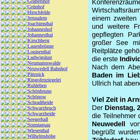
Konferenzräu
Gräbershof
Grünhof
Wirtschaftsräu
Hirschfelde
einem zweiten 
Jerusalem
Joachimsthal
und weitere Fr
Johanneshof
gepflegten Par
Johannesthal
Kirschberg
großer See mi
Lauenbrügge
Reitplätze geh
Louisenthal
Ludwigslust
die erste
Indiv
Neumannswalde
Nach dem Aben
Neuwedell Bahnhof
Baden im Lie
Pätznick
Ringofenziegelei
Ullrich hat abe
Ruhleben
Schönbrunn
Schönow
Viel Zeit in Ar
Schradtheide
Der
Dienstag, 
Schwarzbruch
Schwarzheide
die Teilnehmer
Seegerhall
Neuwedell
vo
Sonntagsau
Wiesenthal
begrüßt wurde
Wilhelmshöhe