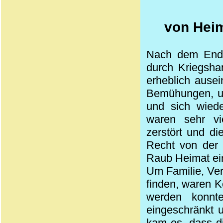
von Heim
Nach dem Ende
durch Kriegsha
erheblich ause
Bemühungen, um
und sich wiede
waren sehr vi
zerstört und d
Recht von der S
Raub Heimat ein
Um Familie, Ver
finden, waren Ko
werden konnt
eingeschränkt u
kam es, dass di