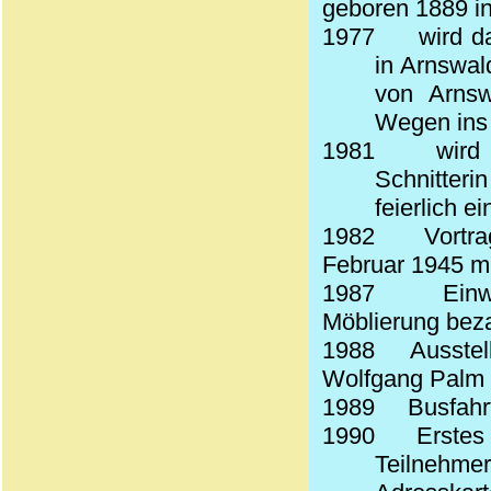
geboren 1889 i
1977
wird d
in Arnswal
von Arnsw
Wegen ins 
1981
wird
Schnitter
feierlich e
1982
Vortr
Februar 1945 mi
1987
Einw
Möblierung beza
1988
Ausstel
Wolfgang Palm z
1989
Busfahr
1990
Erstes
Teilnehme