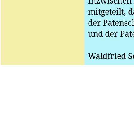
Inzwischen 
mitgeteilt,
der Patensch
und der
Pat
Waldfried
Sc