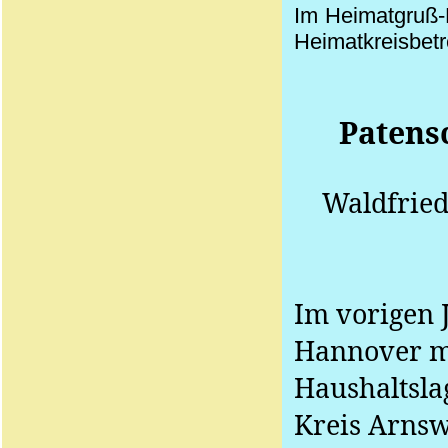
Im Heimatgruß-
Heimatkreisbet
Patens
Waldfrie
Im vorigen J
Hannover mi
Haushaltsla
Kreis Arnsw