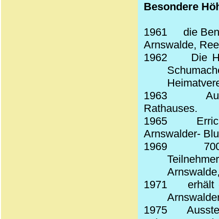
Besondere Hö
1961
die Ben
Arnswalde, Ree
1962
Die H
Schumac
Heimatvere
1963
Au
Rathauses.
1965
Erri
Arnswalder- Bl
1969
70
Teilnehm
Arnswalde,
1971
erhält
Arnswalder
1975
Ausste