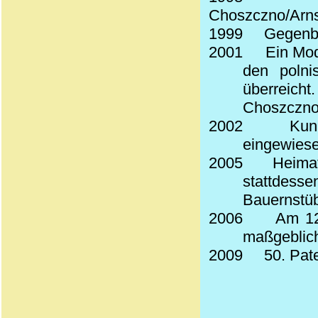
Choszczno/Arn
1999
Gegenbe
2001
Ein Mod
den polni
überreicht
Choszczno 
2002
Kun
eingewiesen
2005
Heimat
stattd
Bauernstü
2006
Am 12
maßgeblich
2009
50.
Pate