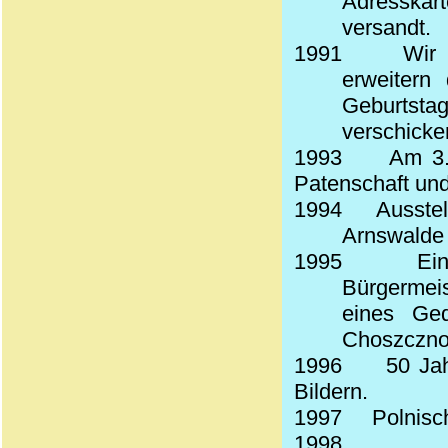
Adresskar
versandt.
1991
Wir 
erweitern
Geburtsta
verschicke
1993
Am 3.
Patenschaft und
1994
Ausstel
Arnswalde 
1995
Ei
Bürgermeis
eines Ged
Choszczno
1996
50 Ja
Bildern.
1997
Polnisch
1998