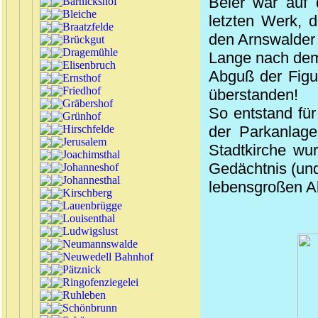
Beier war auf 
Barnickshof
Bleiche
letzten Werk, d
Braatzfelde
den Arnswalder 
Brückgut
Dragemühle
Lange nach dem
Elisenbruch
Abguß
der Figur
Ernsthof
Friedhof
überstanden!
Gräbershof
So entstand für
Grünhof
Hirschfelde
der Parkanlage
Jerusalem
Stadtkirche wu
Joachimsthal
Gedächtnis (und 
Johanneshof
Johannesthal
lebensgroßen Ab
Kirschberg
Lauenbrügge
Louisenthal
Ludwigslust
Neumannswalde
Neuwedell Bahnhof
Pätznick
Ringofenziegelei
Ruhleben
Schönbrunn