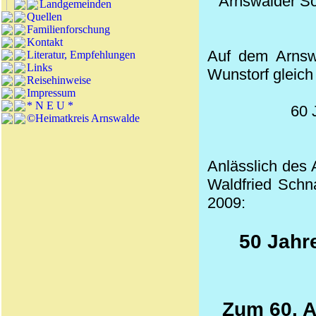
Arnswalder Sch
Landgemeinden
Quellen
Familienforschung
Kontakt
Auf dem Arnsw
Literatur, Empfehlungen
Links
Wunstorf gleich
Reisehinweise
Impressum
* N E U *
60 
©Heimatkreis Arnswalde
Anlässlich des 
Waldfried
Schna
2009:
50 Jahr
Zum 60. A