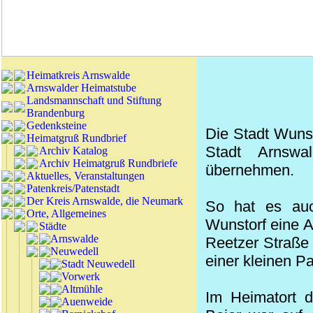
Heimatkreis Arnswalde
Arnswalder Heimatstube
Landsmannschaft und Stiftung
Brandenburg
Gedenksteine
Die Stadt Wunst
Heimatgruß Rundbrief
Stadt Arnswa
Archiv Katalog
Archiv Heimatgruß Rundbriefe
übernehmen.
Aktuelles, Veranstaltungen
Patenkreis/Patenstadt
Der Kreis Arnswalde, die Neumark
So hat es auc
Orte, Allgemeines
Wunstorf eine 
Städte
Arnswalde
Reetzer Straße 
Neuwedell
einer kleinen P
Stadt Neuwedell
Vorwerk
Altmühle
Im Heimatort d
Auenweide