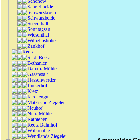
Schönow
Schradtheide
Schwarzbruch
Schwarzheide
Seegerhall
Sonntagsau
Wiesenthal
Wilhelmshöhe
Zankhof
Reetz
Stadt Reetz
Bethanien
Damm- Mühle
Gasanstalt
Hassenwerder
Junkerhof
Kietz
Kirchengut
Matz'sche Ziegelei
Neuhof
Neu- Mühle
Rathleben
Reetz Bahnhof
Walkmühle
Wendlands Ziegelei