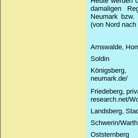
Heute werden d
damaligen Reg
Neumark bzw. O
(von Nord nach 
Arnswalde, Hom
Soldin
Königsberg, 
neumark.de/
Friedeberg,
pri
research.net/W
Landsberg, Sta
Schwerin/Warth
Oststernberg