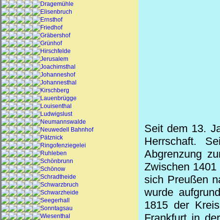
Dragemühle
Elisenbruch
Ernsthof
Friedhof
Gräbershof
Grünhof
Hirschfelde
Jerusalem
Joachimsthal
Johanneshof
Johannesthal
Kirschberg
Lauenbrügge
Louisenthal
Ludwigslust
Neumannswalde
Seit dem 13. J
Neuwedell Bahnhof
Pätznick
Herrschaft. S
Ringofenziegelei
Abgrenzung zur
Ruhleben
Schönbrunn
Zwischen 1401 
Schönow
Schradtheide
sich Preußen n
Schwarzbruch
wurde aufgrund
Schwarzheide
Seegerhall
1815 der Kreis
Sonntagsau
Frankfurt in d
Wiesenthal