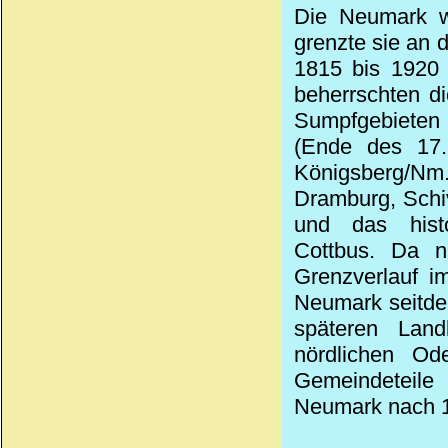
Die Neumark w
grenzte sie an
1815 bis 1920 
beherrschten d
Sumpfgebieten 
(Ende des 17.
Königsberg/Nm
Dramburg, Schi
und das histo
Cottbus. Da n
Grenzverlauf i
Neumark seitde
späteren Lan
nördlichen Od
Gemeindeteile 
Neumark nach 1