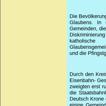
Die Bevölkerun
Glaubens. In 
Gemeinden, die
Diskriminierung
katholisch
Glaubensgemeins
und die Pfingst
Durch den Kreis
Eisenbahn- Gese
zweigten erst 
die Staatsbahn
Deutsch Krone e
einige Gemeind