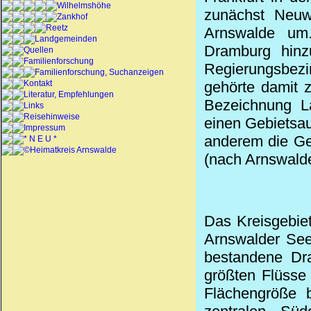
Wilhelmshöhe
zunächst Neuwe
Zankhof
Reetz
Arnswalde um
Landgemeinden
Dramburg hinz
Quellen
Familienforschung
Regierungsbezi
Familienforschung, Suchanzeigen
Kontakt
gehörte damit 
Literatur, Empfehlungen
Bezeichnung L
Links
Reisehinweise
einen Gebietsa
Impressum
anderem die Ge
* N E U *
©Heimatkreis Arnswalde
(nach Arnswalde
Das Kreisgebie
Arnswalder See
bestandene Dra
größten Flüsse 
Flächengröße 