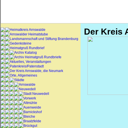
Der Kreis
Heimatkreis Arnswalde
Arnswalder Heimatstube
Landsmannschaft und Stiftung Brandenburg
Gedenksteine
Heimatgruß Rundbrief
Archiv Katalog
Archiv Heimatgruß Rundbriefe
Aktuelles, Veranstaltungen
Patenkreis/Patenstadt
Der Kreis Arnswalde, die Neumark
Orte, Allgemeines
Städte
Arnswalde
Neuwedell
Stadt Neuwedell
Vorwerk
Altmühle
Auenweide
Barnickshof
Bleiche
Braatzfelde
Brückgut