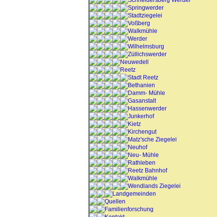
Schneidersberg Werder
Springwerder
Stadtziegelei
Voßberg
Walkmühle
Werder
Wilhelmsburg
Züllichswerder
Neuwedell
Reetz
Stadt Reetz
Bethanien
Damm- Mühle
Gasanstalt
Hassenwerder
Junkerhof
Kietz
Kirchengut
Matz'sche Ziegelei
Neuhof
Neu- Mühle
Rathleben
Reetz Bahnhof
Walkmühle
Wendlands Ziegelei
Landgemeinden
Quellen
Familienforschung