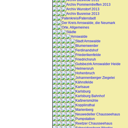
Archiv Busreise 2012
Archiv Pommerntreffen 2013
Archiv Wunstorf 2013
Archiv Busreise 2013
Patenkreis/Patenstadt
Der Kreis Arnswalde, die Neumark
Orte, Allgemeines
Städte
Arnswalde
Stadt Arnswalde
Blumenwerder
Ferdinandshof
Friederikenfelde
Friedrichsruh
Gutsbezirk Arnswalder Heide
Helmersruh
Hohenbruch
Johannenberger Ziegelei
Kähnsfelde
Karlsaue
Karlsburg
Karlsburg Bahnhof
Kaßnersmühle
Kopplinsthal
Marienberg
Neuwedeller Chausseehaus
Pumpstation
Reetzer Chausseehaus