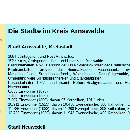
Die Städte im Kreis Arnswalde
rg
Stadt Arnswalde, Kreisstadt
1894: Amtsgericht und Post Arnswalde;
1927 Kreis, Amtsgericht, Post und Finanzamt Arnswalde
Besonderheiten 1894: Bahnhof der Linie Stargard-Posen der Preußische
Kreditanstalten, Direktion der Neumärkischen Feuersocietät, eva
Maschinenfabrik, Streichhölzerfabrik, Wollspinnerei, Dampfsägemühl
Umgebung viele Spiritusbrennereien und Stärkefabriken;
Besonderheiten 1927: Landratsamt, Reform-Realgymnasium und Real
Hochbauamt
6.853 Einwohner (1875)
7.358 Einwohner (1880)
7.507 Einwohner (1890), davon 97 Katholiken, 191 Juden
10.911 Einwohner (1925), davon 10.450 Evangelische, 300 Katholiken, 1
11.786 Einwohner (1933), davon 11.268 Evangelische, 303 Katholiken, 3
f
12.725 Einwohner (1939), davon 11.943 Evangelische, 465 Katholiken, 9
Stadt Neuwedell