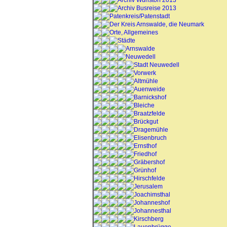
Archiv Wunstorf 2013
Archiv Busreise 2013
Patenkreis/Patenstadt
Der Kreis Arnswalde, die Neumark
Orte, Allgemeines
Städte
Arnswalde
Neuwedell
Stadt Neuwedell
Vorwerk
Altmühle
Auenweide
Barnickshof
Bleiche
Braatzfelde
Brückgut
Dragemühle
Elisenbruch
Ernsthof
Friedhof
Gräbershof
Grünhof
Hirschfelde
Jerusalem
Joachimsthal
Johanneshof
Johannesthal
Kirschberg