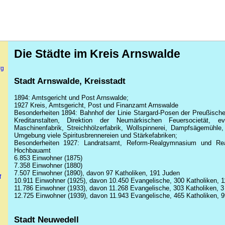
Die Städte im Kreis Arnswalde
rg
Stadt Arnswalde, Kreisstadt
1894: Amtsgericht und Post Arnswalde;
1927 Kreis, Amtsgericht, Post und Finanzamt Arnswalde
Besonderheiten 1894: Bahnhof der Linie Stargard-Posen der Preußische
Kreditanstalten, Direktion der Neumärkischen Feuersocietät, eva
Maschinenfabrik, Streichhölzerfabrik, Wollspinnerei, Dampfsägemühl
Umgebung viele Spiritusbrennereien und Stärkefabriken;
Besonderheiten 1927: Landratsamt, Reform-Realgymnasium und Real
Hochbauamt
6.853 Einwohner (1875)
7.358 Einwohner (1880)
7.507 Einwohner (1890), davon 97 Katholiken, 191 Juden
f
10.911 Einwohner (1925), davon 10.450 Evangelische, 300 Katholiken, 1
11.786 Einwohner (1933), davon 11.268 Evangelische, 303 Katholiken, 3
12.725 Einwohner (1939), davon 11.943 Evangelische, 465 Katholiken, 9
Stadt Neuwedell