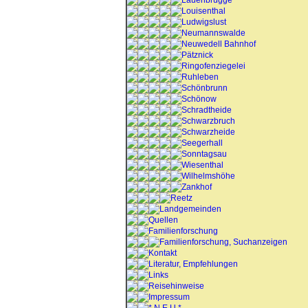
Lauenbrügge
Louisenthal
Ludwigslust
Neumannswalde
Neuwedell Bahnhof
Pätznick
Ringofenziegelei
Ruhleben
Schönbrunn
Schönow
Schradtheide
Schwarzbruch
Schwarzheide
Seegerhall
Sonntagsau
Wiesenthal
Wilhelmshöhe
Zankhof
Reetz
Landgemeinden
Quellen
Familienforschung
Familienforschung, Suchanzeigen
Kontakt
Literatur, Empfehlungen
Links
Reisehinweise
Impressum