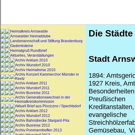
Die Städte
Heimatkreis Arnswalde
Arnswalder Heimatstube
Landsmannschaft und Stiftung Brandenburg
Gedenksteine
Heimatgruß Rundbrief
Aktuelles, Veranstaltungen
Stadt Arnsw
Archiv Anklam 2010
Archiv Wunstorf 2010
Archiv Heimatreise 2010
1894: Amtsgeric
Archiv Konzert Kammerchor Münster in
Reetz
1927 Kreis, Amt
Archiv Anklam 2011
Archiv Wunstorf 2011
Besonderheite
Archiv Busreise 2011
Archiv Generationswechsel in der
Preußischen
Heimatkreiskommission
Kreditanstalt
Aktuell Brief aus Plociczno / Spechtsdorf
Archiv Anklam 2012
evangelische 
Archiv Wunstorf 2012
Archiv Bahnstrecke Stargard-Pila
Streichhölzerf
Archiv Busreise 2012
Gemüsebau, Vie
Archiv Pommerntreffen 2013