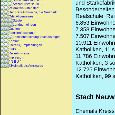
Archiv Wunstorf 2013
und Stärkefabri
Archiv Busreise 2013
Besonderheite
Patenkreis/Patenstadt
Der Kreis Arnswalde, die Neumark
Realschule, Re
Orte, Allgemeines
Städte
6.853 Einwohne
Landgemeinden
7.358 Einwohne
Quellen
Familienforschung
7.507 Einwohner
Familienforschung, Suchanzeigen
Kontakt
10.911 Einwohn
Literatur, Empfehlungen
Katholiken, 11 
Links
Reisehinweise
11.786 Einwohne
Impressum
Katholiken, 3 s
* N E U *
©Heimatkreis Arnswalde
12.725 Einwohn
Katholiken, 99 
Stadt Neuw
Ehemals Kreiss