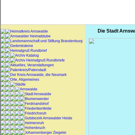
Die Stadt Arnsw
Heimatkreis Arnswalde
Arnswalder Heimatstube
Landsmannschaft und Stiftung Brandenburg
Gedenksteine
Heimatgruß Rundbrief
Archiv Katalog
Archiv Heimatgruß Rundbriefe
Aktuelles, Veranstaltungen
Patenkreis/Patenstadt
Der Kreis Arnswalde, die Neumark
Orte, Allgemeines
Städte
Arnswalde
Stadt Arnswalde
Blumenwerder
Ferdinandshof
Friederikenfelde
Friedrichsruh
Gutsbezirk Arnswalder Heide
Helmersruh
Hohenbruch
Johannenberger Ziegelei