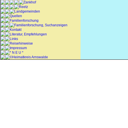
Zankhof
Reetz
Landgemeinden
Quellen
Familienforschung
Familienforschung, Suchanzeigen
Kontakt
Literatur, Empfehlungen
Links
Reisehinweise
Impressum
* N E U *
©Heimatkreis Arnswalde