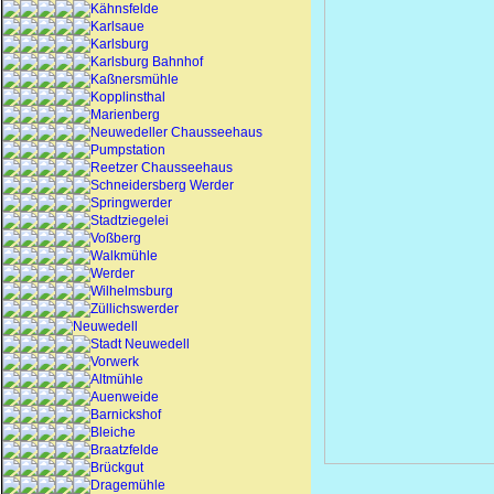
Kähnsfelde
Karlsaue
Karlsburg
Karlsburg Bahnhof
Kaßnersmühle
Kopplinsthal
Marienberg
Neuwedeller Chausseehaus
Pumpstation
Reetzer Chausseehaus
Schneidersberg Werder
Springwerder
Stadtziegelei
Voßberg
Walkmühle
Werder
Wilhelmsburg
Züllichswerder
Neuwedell
Stadt Neuwedell
Vorwerk
Altmühle
Auenweide
Barnickshof
Bleiche
Braatzfelde
Brückgut
Dragemühle