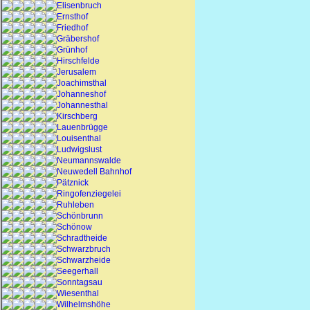
Elisenbruch
Ernsthof
Friedhof
Gräbershof
Grünhof
Hirschfelde
Jerusalem
Joachimsthal
Johanneshof
Johannesthal
Kirschberg
Lauenbrügge
Louisenthal
Ludwigslust
Neumannswalde
Neuwedell Bahnhof
Pätznick
Ringofenziegelei
Ruhleben
Schönbrunn
Schönow
Schradtheide
Schwarzbruch
Schwarzheide
Seegerhall
Sonntagsau
Wiesenthal
Wilhelmshöhe