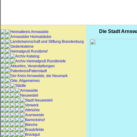
Die Stadt Arnsw
Heimatkreis Arnswalde
Arnswalder Heimatstube
Landsmannschaft und Stiftung Brandenburg
Gedenksteine
Heimatgruß Rundbrief
Archiv Katalog
Archiv Heimatgruß Rundbriefe
Aktuelles, Veranstaltungen
Patenkreis/Patenstadt
Der Kreis Arnswalde, die Neumark
Orte, Allgemeines
Städte
Arnswalde
Neuwedell
Stadt Neuwedell
Vorwerk
Altmühle
Auenweide
Barnickshof
Bleiche
Braatzfelde
Brückgut