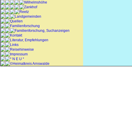
Wilhelmshöhe
Zankhof
Reetz
Landgemeinden
Quellen
Familienforschung
Familienforschung, Suchanzeigen
Kontakt
Literatur, Empfehlungen
Links
Reisehinweise
Impressum
* N E U *
©Heimatkreis Arnswalde