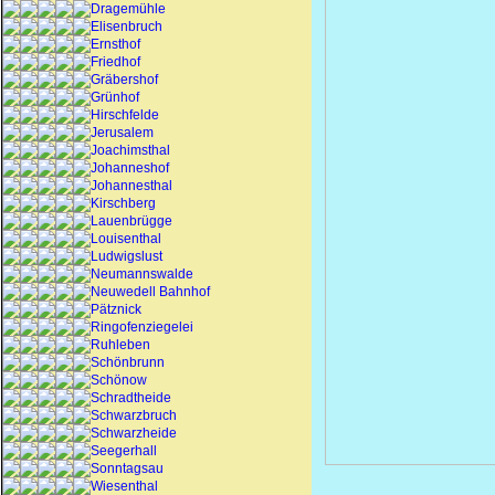
Dragemühle
Elisenbruch
Ernsthof
Friedhof
Gräbershof
Grünhof
Hirschfelde
Jerusalem
Joachimsthal
Johanneshof
Johannesthal
Kirschberg
Lauenbrügge
Louisenthal
Ludwigslust
Neumannswalde
Neuwedell Bahnhof
Pätznick
Ringofenziegelei
Ruhleben
Schönbrunn
Schönow
Schradtheide
Schwarzbruch
Schwarzheide
Seegerhall
Sonntagsau
Wiesenthal