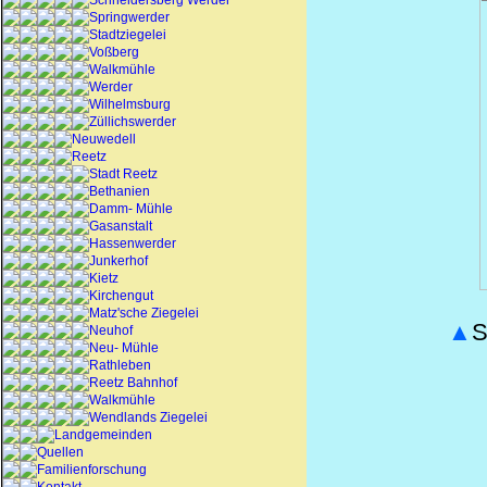
Schneidersberg Werder
Springwerder
Stadtziegelei
Voßberg
Walkmühle
Werder
Wilhelmsburg
Züllichswerder
Neuwedell
Reetz
Stadt Reetz
Bethanien
Damm- Mühle
Gasanstalt
Hassenwerder
Junkerhof
Kietz
Kirchengut
Matz'sche Ziegelei
▲
S
Neuhof
Neu- Mühle
Rathleben
Reetz Bahnhof
Walkmühle
Wendlands Ziegelei
Landgemeinden
Quellen
Familienforschung