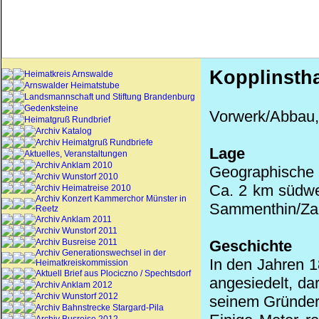
Kopplinstha
Heimatkreis Arnswalde
Arnswalder Heimatstube
Landsmannschaft und Stiftung Brandenburg
Gedenksteine
Vorwerk/Abbau
Heimatgruß Rundbrief
Archiv Katalog
Archiv Heimatgruß Rundbriefe
Lage
Aktuelles, Veranstaltungen
Archiv Anklam 2010
Geographische K
Archiv Wunstorf 2010
Ca. 2 km südwe
Archiv Heimatreise 2010
Archiv Konzert Kammerchor Münster in
Sammenthin
/
Za
Reetz
Archiv Anklam 2011
Archiv Wunstorf 2011
Archiv Busreise 2011
Geschichte
Archiv Generationswechsel in der
In den Jahren 
Heimatkreiskommission
Aktuell Brief aus Plociczno / Spechtsdorf
angesiedelt, da
Archiv Anklam 2012
Archiv Wunstorf 2012
seinem Gründer
Archiv Bahnstrecke Stargard-Pila