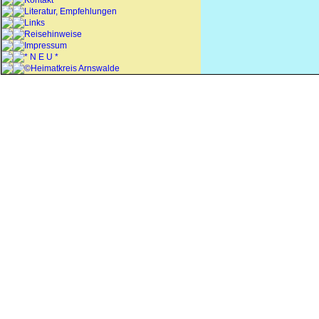
Kontakt
Literatur, Empfehlungen
Links
Reisehinweise
Impressum
* N E U *
©Heimatkreis Arnswalde