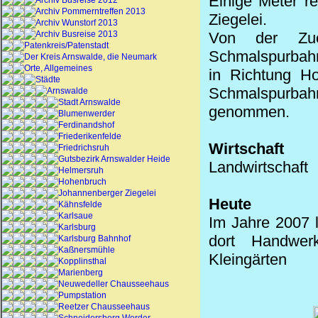
Einige Meter r
Archiv Busreise 2012
Archiv Pommerntreffen 2013
Ziegelei.
Archiv Wunstorf 2013
Archiv Busreise 2013
Von der Zuck
Patenkreis/Patenstadt
Schmalspurbah
Der Kreis Arnswalde, die Neumark
Orte, Allgemeines
in Richtung
Ho
Städte
Schmalspurbah
Arnswalde
Stadt Arnswalde
genommen.
Blumenwerder
Ferdinandshof
Friederikenfelde
Wirtschaft
Friedrichsruh
Gutsbezirk Arnswalder Heide
Landwirtschaft
Helmersruh
Hohenbruch
Johannenberger Ziegelei
Heute
Kähnsfelde
Karlsaue
Im Jahre 2007 
Karlsburg
dort Handwerks
Karlsburg Bahnhof
Kaßnersmühle
Kleingärten
Kopplinsthal
Marienberg
Neuwedeller Chausseehaus
Pumpstation
Reetzer Chausseehaus