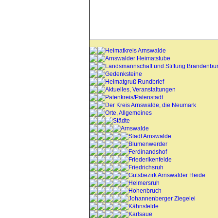
Heimatkreis Arnswalde
Arnswalder Heimatstube
Landsmannschaft und Stiftung Brandenbu
Gedenksteine
Heimatgruß Rundbrief
Aktuelles, Veranstaltungen
Patenkreis/Patenstadt
Der Kreis Arnswalde, die Neumark
Orte, Allgemeines
Städte
Arnswalde
Stadt Arnswalde
Blumenwerder
Ferdinandshof
Friederikenfelde
Friedrichsruh
Gutsbezirk Arnswalder Heide
Helmersruh
Hohenbruch
Johannenberger Ziegelei
Kähnsfelde
Karlsaue