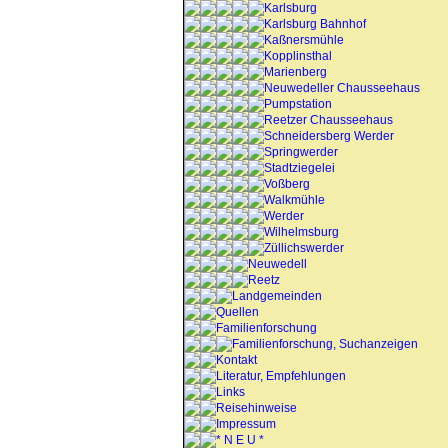
Karlsburg
Karlsburg Bahnhof
Kaßnersmühle
Kopplinsthal
Marienberg
Neuwedeller Chausseehaus
Pumpstation
Reetzer Chausseehaus
Schneidersberg Werder
Springwerder
Stadtziegelei
Voßberg
Walkmühle
Werder
Wilhelmsburg
Züllichswerder
Neuwedell
Reetz
Landgemeinden
Quellen
Familienforschung
Familienforschung, Suchanzeigen
Kontakt
Literatur, Empfehlungen
Links
Reisehinweise
Impressum
* N E U *