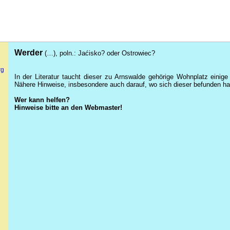
Werder
(…), poln.:
Jaćisko
? oder
Ostrowiec
?
rg
In der Literatur taucht dieser zu Arnswalde gehörige Wohnplatz einig
Nähere Hinweise, insbesondere auch darauf, wo sich dieser befunden h
Wer kann helfen?
Hinweise bitte an den Webmaster!