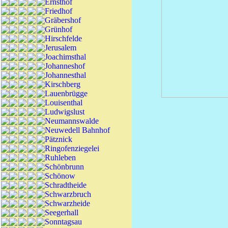
Ernsthof
Friedhof
Gräbershof
Grünhof
Hirschfelde
Jerusalem
Joachimsthal
Johanneshof
Johannesthal
Kirschberg
Lauenbrügge
Louisenthal
Ludwigslust
Neumannswalde
Neuwedell Bahnhof
Pätznick
Ringofenziegelei
Ruhleben
Schönbrunn
Schönow
Schradtheide
Schwarzbruch
Schwarzheide
Seegerhall
Sonntagsau