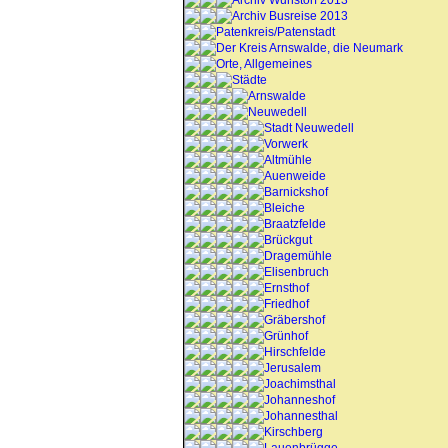
Archiv Wunstorf 2013
Archiv Busreise 2013
Patenkreis/Patenstadt
Der Kreis Arnswalde, die Neumark
Orte, Allgemeines
Städte
Arnswalde
Neuwedell
Stadt Neuwedell
Vorwerk
Altmühle
Auenweide
Barnickshof
Bleiche
Braatzfelde
Brückgut
Dragemühle
Elisenbruch
Ernsthof
Friedhof
Gräbershof
Grünhof
Hirschfelde
Jerusalem
Joachimsthal
Johanneshof
Johannesthal
Kirschberg