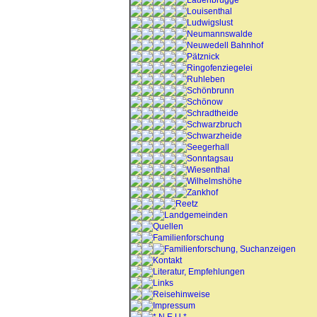
Lauenbrügge
Louisenthal
Ludwigslust
Neumannswalde
Neuwedell Bahnhof
Pätznick
Ringofenziegelei
Ruhleben
Schönbrunn
Schönow
Schradtheide
Schwarzbruch
Schwarzheide
Seegerhall
Sonntagsau
Wiesenthal
Wilhelmshöhe
Zankhof
Reetz
Landgemeinden
Quellen
Familienforschung
Familienforschung, Suchanzeigen
Kontakt
Literatur, Empfehlungen
Links
Reisehinweise
Impressum