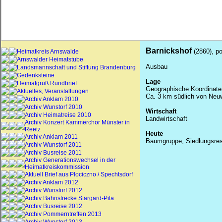
Barnickshof
(2860), po
Heimatkreis Arnswalde
Arnswalder Heimatstube
Ausbau
Landsmannschaft und Stiftung Brandenburg
Gedenksteine
Lage
Heimatgruß Rundbrief
Geographische Koordinaten
Aktuelles, Veranstaltungen
Ca. 3 km südlich von
Neuw
Archiv Anklam 2010
Archiv Wunstorf 2010
Wirtschaft
Archiv Heimatreise 2010
Landwirtschaft
Archiv Konzert Kammerchor Münster in
Reetz
Heute
Archiv Anklam 2011
Baumgruppe, Siedlungsres
Archiv Wunstorf 2011
Archiv Busreise 2011
Archiv Generationswechsel in der
Heimatkreiskommission
Aktuell Brief aus Plociczno / Spechtsdorf
Archiv Anklam 2012
Archiv Wunstorf 2012
Archiv Bahnstrecke Stargard-Pila
Archiv Busreise 2012
Archiv Pommerntreffen 2013