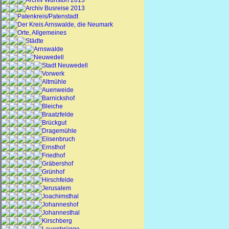
Archiv Wunstorf 2013
Archiv Busreise 2013
Patenkreis/Patenstadt
Der Kreis Arnswalde, die Neumark
Orte, Allgemeines
Städte
Arnswalde
Neuwedell
Stadt Neuwedell
Vorwerk
Altmühle
Auenweide
Barnickshof
Bleiche
Braatzfelde
Brückgut
Dragemühle
Elisenbruch
Ernsthof
Friedhof
Gräbershof
Grünhof
Hirschfelde
Jerusalem
Joachimsthal
Johanneshof
Johannesthal
Kirschberg