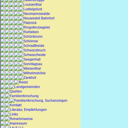
Lauenbrügge
Louisenthal
Ludwigslust
Neumannswalde
Neuwedell Bahnhof
Pätznick
Ringofenziegelei
Ruhleben
Schönbrunn
Schönow
Schradtheide
Schwarzbruch
Schwarzheide
Seegerhall
Sonntagsau
Wiesenthal
Wilhelmshöhe
Zankhof
Reetz
Landgemeinden
Quellen
Familienforschung
Familienforschung, Suchanzeigen
Kontakt
Literatur, Empfehlungen
Links
Reisehinweise
Impressum