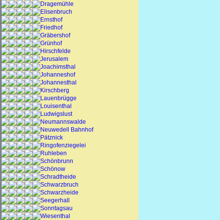
Dragemühle
Elisenbruch
Ernsthof
Friedhof
Gräbershof
Grünhof
Hirschfelde
Jerusalem
Joachimsthal
Johanneshof
Johannesthal
Kirschberg
Lauenbrügge
Louisenthal
Ludwigslust
Neumannswalde
Neuwedell Bahnhof
Pätznick
Ringofenziegelei
Ruhleben
Schönbrunn
Schönow
Schradtheide
Schwarzbruch
Schwarzheide
Seegerhall
Sonntagsau
Wiesenthal