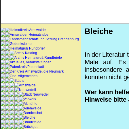
Bleiche
Heimatkreis Arnswalde
Arnswalder Heimatstube
Landsmannschaft und Stiftung Brandenburg
Gedenksteine
Heimatgruß Rundbrief
Archiv Katalog
In der Literatur
Archiv Heimatgruß Rundbriefe
Male auf. Es
Aktuelles, Veranstaltungen
Patenkreis/Patenstadt
insbesondere 
Der Kreis Arnswalde, die Neumark
konnten nicht g
Orte, Allgemeines
Städte
Arnswalde
Neuwedell
Wer kann helf
Stadt Neuwedell
Hinweise bitte
Vorwerk
Altmühle
Auenweide
Barnickshof
Bleiche
Braatzfelde
Brückgut