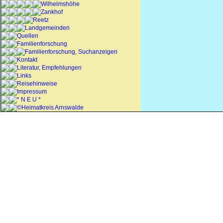
Wilhelmshöhe
Zankhof
Reetz
Landgemeinden
Quellen
Familienforschung
Familienforschung, Suchanzeigen
Kontakt
Literatur, Empfehlungen
Links
Reisehinweise
Impressum
* N E U *
©Heimatkreis Arnswalde