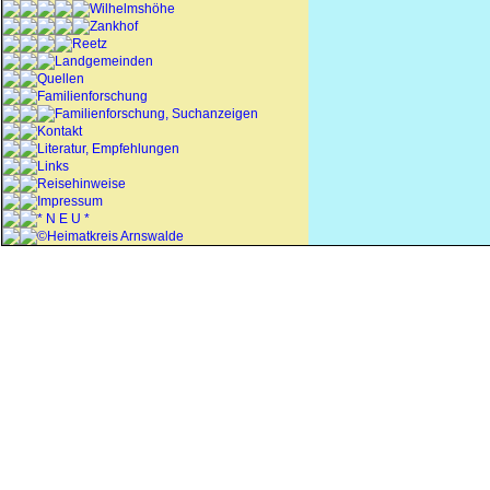
Wilhelmshöhe
Zankhof
Reetz
Landgemeinden
Quellen
Familienforschung
Familienforschung, Suchanzeigen
Kontakt
Literatur, Empfehlungen
Links
Reisehinweise
Impressum
* N E U *
©Heimatkreis Arnswalde