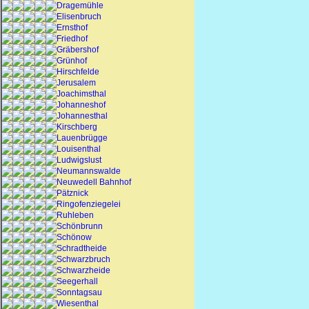
Dragemühle
Elisenbruch
Ernsthof
Friedhof
Gräbershof
Grünhof
Hirschfelde
Jerusalem
Joachimsthal
Johanneshof
Johannesthal
Kirschberg
Lauenbrügge
Louisenthal
Ludwigslust
Neumannswalde
Neuwedell Bahnhof
Pätznick
Ringofenziegelei
Ruhleben
Schönbrunn
Schönow
Schradtheide
Schwarzbruch
Schwarzheide
Seegerhall
Sonntagsau
Wiesenthal