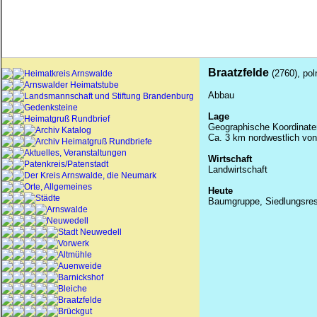
Braatzfelde
(2760), pol
Heimatkreis Arnswalde
Arnswalder Heimatstube
Abbau
Landsmannschaft und Stiftung Brandenburg
Gedenksteine
Lage
Heimatgruß Rundbrief
Geographische Koordinaten
Archiv Katalog
Ca. 3 km nordwestlich vo
Archiv Heimatgruß Rundbriefe
Aktuelles, Veranstaltungen
Wirtschaft
Patenkreis/Patenstadt
Landwirtschaft
Der Kreis Arnswalde, die Neumark
Orte, Allgemeines
Heute
Städte
Baumgruppe, Siedlungsres
Arnswalde
Neuwedell
Stadt Neuwedell
Vorwerk
Altmühle
Auenweide
Barnickshof
Bleiche
Braatzfelde
Brückgut