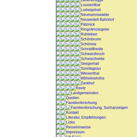
Lauenbrügge
Louisenthal
Ludwigslust
Neumannswalde
Neuwedell Bahnhof
Pätznick
Ringofenziegelei
Ruhleben
Schönbrunn
Schönow
Schradtheide
Schwarzbruch
Schwarzheide
Seegerhall
Sonntagsau
Wiesenthal
Wilhelmshöhe
Zankhof
Reetz
Landgemeinden
Quellen
Familienforschung
Familienforschung, Suchanzeigen
Kontakt
Literatur, Empfehlungen
Links
Reisehinweise
Impressum