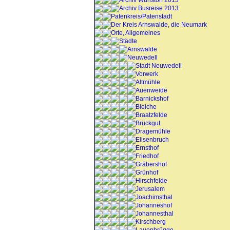
Archiv Wunstorf 2013
Archiv Busreise 2013
Patenkreis/Patenstadt
Der Kreis Arnswalde, die Neumark
Orte, Allgemeines
Städte
Arnswalde
Neuwedell
Stadt Neuwedell
Vorwerk
Altmühle
Auenweide
Barnickshof
Bleiche
Braatzfelde
Brückgut
Dragemühle
Elisenbruch
Ernsthof
Friedhof
Gräbershof
Grünhof
Hirschfelde
Jerusalem
Joachimsthal
Johanneshof
Johannesthal
Kirschberg