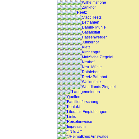
Wilhelmshöhe
Zankhof
Reetz
Stadt Reetz
Bethanien
Damm- Mühle
Gasanstalt
Hassenwerder
Junkerhof
Kietz
Kirchengut
Matz'sche Ziegelei
Neuhof
Neu- Mühle
Rathleben
Reetz Bahnhof
Walkmühle
Wendlands Ziegelei
Landgemeinden
Quellen
Familienforschung
Kontakt
Literatur, Empfehlungen
Links
Reisehinweise
Impressum
* N E U *
©Heimatkreis Arnswalde