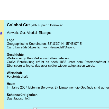
Grünhof Gut
(2860), poln.:
Borowiec
Vorwerk, Gut; Allodial- Rittergut
rg
Lage
Geographische Koordinaten: 53°11'39“ N, 15°45‘07“ E
Ca. 3 km südsüdwestlich von Neuwedell/
Drawno
Geschichte
Weitab der großen Verkehrsstraßen gelegen
Große Entwicklung erfuhr es nach 1855 unter dem Ritterschaftsrat
Ebensberg
anlegte, das aber später wieder aufgelassen wurde.
Wirtschaft
Forstwirtschaft
Heute
Im Jahre 2007 lebten in
Borowiec
27 Einwohner, die Gebäude sind gut er
Sehenswürdigkeiten
Das
Jagdschloß