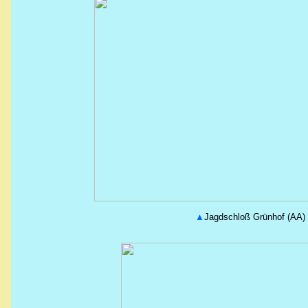
▲
Jagdschloß
Grünhof (AA)