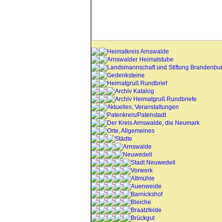
Heimatkreis Arnswalde
Arnswalder Heimatstube
Landsmannschaft und Stiftung Brandenbu
Gedenksteine
Heimatgruß Rundbrief
Archiv Katalog
Archiv Heimatgruß Rundbriefe
Aktuelles, Veranstaltungen
Patenkreis/Patenstadt
Der Kreis Arnswalde, die Neumark
Orte, Allgemeines
Städte
Arnswalde
Neuwedell
Stadt Neuwedell
Vorwerk
Altmühle
Auenweide
Barnickshof
Bleiche
Braatzfelde
Brückgut