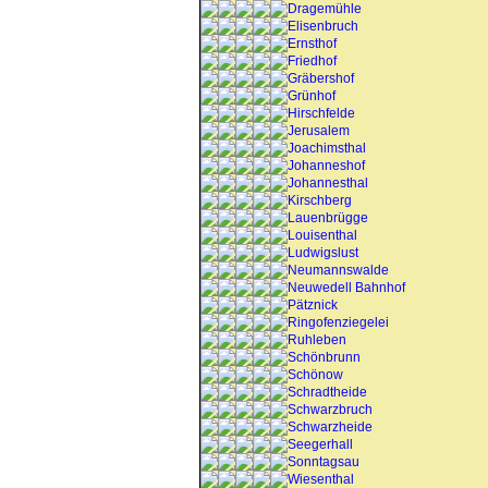
Dragemühle
Elisenbruch
Ernsthof
Friedhof
Gräbershof
Grünhof
Hirschfelde
Jerusalem
Joachimsthal
Johanneshof
Johannesthal
Kirschberg
Lauenbrügge
Louisenthal
Ludwigslust
Neumannswalde
Neuwedell Bahnhof
Pätznick
Ringofenziegelei
Ruhleben
Schönbrunn
Schönow
Schradtheide
Schwarzbruch
Schwarzheide
Seegerhall
Sonntagsau
Wiesenthal