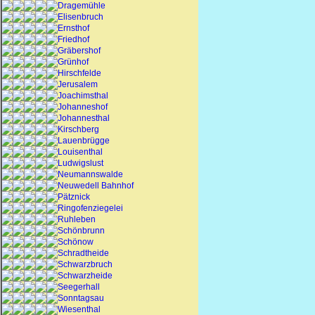
Dragemühle
Elisenbruch
Ernsthof
Friedhof
Gräbershof
Grünhof
Hirschfelde
Jerusalem
Joachimsthal
Johanneshof
Johannesthal
Kirschberg
Lauenbrügge
Louisenthal
Ludwigslust
Neumannswalde
Neuwedell Bahnhof
Pätznick
Ringofenziegelei
Ruhleben
Schönbrunn
Schönow
Schradtheide
Schwarzbruch
Schwarzheide
Seegerhall
Sonntagsau
Wiesenthal