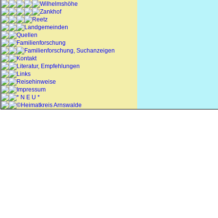
Wilhelmshöhe
Zankhof
Reetz
Landgemeinden
Quellen
Familienforschung
Familienforschung, Suchanzeigen
Kontakt
Literatur, Empfehlungen
Links
Reisehinweise
Impressum
* N E U *
©Heimatkreis Arnswalde