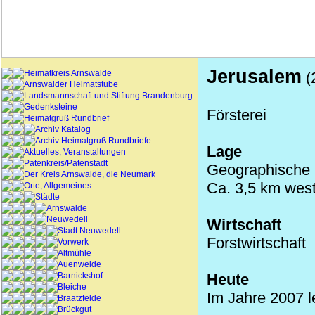
Jerusalem
Heimatkreis Arnswalde
(
Arnswalder Heimatstube
Landsmannschaft und Stiftung Brandenburg
Gedenksteine
Försterei
Heimatgruß Rundbrief
Archiv Katalog
Archiv Heimatgruß Rundbriefe
Lage
Aktuelles, Veranstaltungen
Patenkreis/Patenstadt
Geographische K
Der Kreis Arnswalde, die Neumark
Ca. 3,5 km west
Orte, Allgemeines
Städte
Arnswalde
Neuwedell
Wirtschaft
Stadt Neuwedell
Forstwirtschaft
Vorwerk
Altmühle
Auenweide
Barnickshof
Heute
Bleiche
Im Jahre 2007 l
Braatzfelde
Brückgut