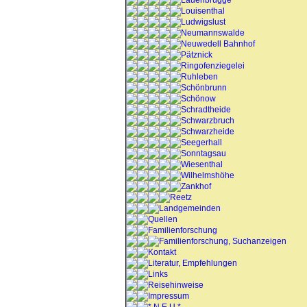
Lauenbrügge
Louisenthal
Ludwigslust
Neumannswalde
Neuwedell Bahnhof
Pätznick
Ringofenziegelei
Ruhleben
Schönbrunn
Schönow
Schradtheide
Schwarzbruch
Schwarzheide
Seegerhall
Sonntagsau
Wiesenthal
Wilhelmshöhe
Zankhof
Reetz
Landgemeinden
Quellen
Familienforschung
Familienforschung, Suchanzeigen
Kontakt
Literatur, Empfehlungen
Links
Reisehinweise
Impressum