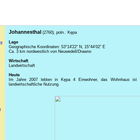
Johannesthal
(2760), poln.: Kępa
Lage
rg
Geographische Koordinaten: 53°14'22“ N, 15°44‘02“ E
Ca. 3 km nordwestlich von Neuwedell/Drawno
Wirtschaft
Landwirtschaft
Heute
Im Jahre 2007 lebten in
Kępa 4 Einwohner, das Wohnhaus ist re
landwirtschaftliche Nutzung.
f