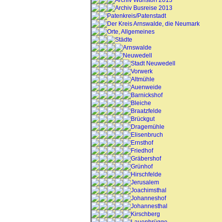
Archiv Wunstorf 2013
Archiv Busreise 2013
Patenkreis/Patenstadt
Der Kreis Arnswalde, die Neumark
Orte, Allgemeines
Städte
Arnswalde
Neuwedell
Stadt Neuwedell
Vorwerk
Altmühle
Auenweide
Barnickshof
Bleiche
Braatzfelde
Brückgut
Dragemühle
Elisenbruch
Ernsthof
Friedhof
Gräbershof
Grünhof
Hirschfelde
Jerusalem
Joachimsthal
Johanneshof
Johannesthal
Kirschberg