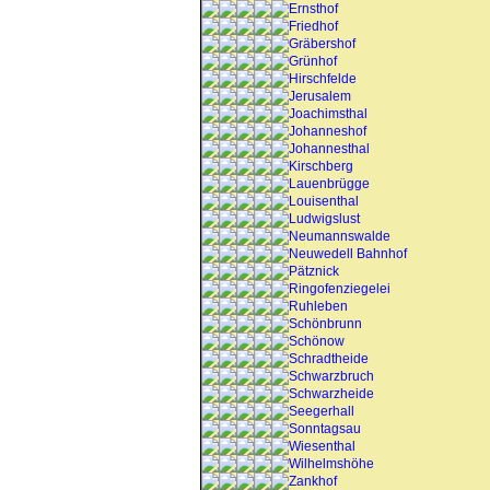
Ernsthof
Friedhof
Gräbershof
Grünhof
Hirschfelde
Jerusalem
Joachimsthal
Johanneshof
Johannesthal
Kirschberg
Lauenbrügge
Louisenthal
Ludwigslust
Neumannswalde
Neuwedell Bahnhof
Pätznick
Ringofenziegelei
Ruhleben
Schönbrunn
Schönow
Schradtheide
Schwarzbruch
Schwarzheide
Seegerhall
Sonntagsau
Wiesenthal
Wilhelmshöhe
Zankhof