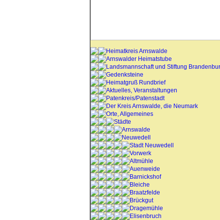
Heimatkreis Arnswalde
Arnswalder Heimatstube
Landsmannschaft und Stiftung Brandenbu
Gedenksteine
Heimatgruß Rundbrief
Aktuelles, Veranstaltungen
Patenkreis/Patenstadt
Der Kreis Arnswalde, die Neumark
Orte, Allgemeines
Städte
Arnswalde
Neuwedell
Stadt Neuwedell
Vorwerk
Altmühle
Auenweide
Barnickshof
Bleiche
Braatzfelde
Brückgut
Dragemühle
Elisenbruch