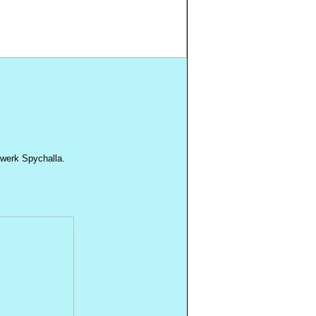
gewerk
Spychalla
.