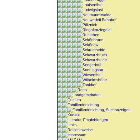
Lauenbrügge
Louisenthal
Ludwigslust
Neumannswalde
Neuwedell Bahnhof
Pätznick
Ringofenziegelei
Ruhleben
Schönbrunn
Schönow
Schradtheide
Schwarzbruch
Schwarzheide
Seegerhall
Sonntagsau
Wiesenthal
Wilhelmshöhe
Zankhof
Reetz
Landgemeinden
Quellen
Familienforschung
Familienforschung, Suchanzeigen
Kontakt
Literatur, Empfehlungen
Links
Reisehinweise
Impressum