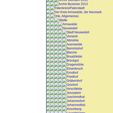
Archiv Wunstorf 2013
Archiv Busreise 2013
Patenkreis/Patenstadt
Der Kreis Arnswalde, die Neumark
Orte, Allgemeines
Städte
Arnswalde
Neuwedell
Stadt Neuwedell
Vorwerk
Altmühle
Auenweide
Barnickshof
Bleiche
Braatzfelde
Brückgut
Dragemühle
Elisenbruch
Ernsthof
Friedhof
Gräbershof
Grünhof
Hirschfelde
Jerusalem
Joachimsthal
Johanneshof
Johannesthal
Kirschberg