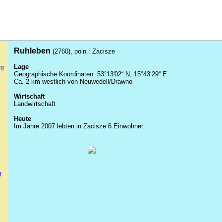
Ruhleben
(2760), poln.:
Zacisze
Lage
rg
Geographische Koordinaten: 53°13'02“ N, 15°43‘29“ E
Ca. 2 km westlich von Neuwedell/
Drawno
Wirtschaft
Landwirtschaft
Heute
Im Jahre 2007 lebten in
Zacisze
6 Einwohner.
f