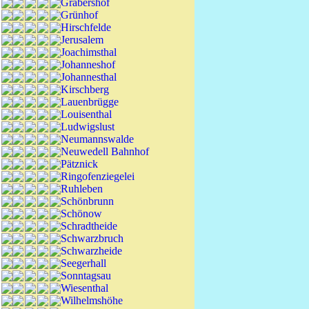
Gräbershof
Grünhof
Hirschfelde
Jerusalem
Joachimsthal
Johanneshof
Johannesthal
Kirschberg
Lauenbrügge
Louisenthal
Ludwigslust
Neumannswalde
Neuwedell Bahnhof
Pätznick
Ringofenziegelei
Ruhleben
Schönbrunn
Schönow
Schradtheide
Schwarzbruch
Schwarzheide
Seegerhall
Sonntagsau
Wiesenthal
Wilhelmshöhe