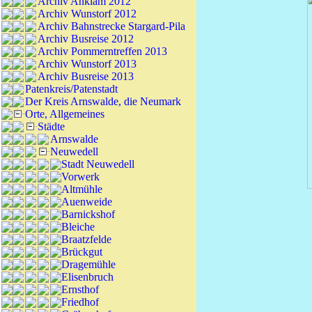
Archiv Anklam 2012
Archiv Wunstorf 2012
Archiv Bahnstrecke Stargard-Pila
Archiv Busreise 2012
Archiv Pommerntreffen 2013
Archiv Wunstorf 2013
Archiv Busreise 2013
Patenkreis/Patenstadt
Der Kreis Arnswalde, die Neumark
Orte, Allgemeines
Städte
Arnswalde
Neuwedell
Stadt Neuwedell
Vorwerk
Altmühle
Auenweide
Barnickshof
Bleiche
Braatzfelde
Brückgut
Dragemühle
Elisenbruch
Ernsthof
Friedhof