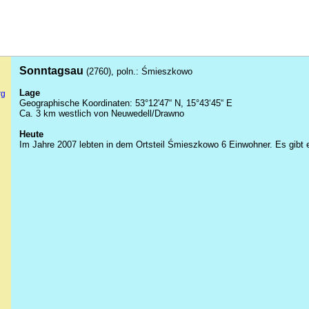
Sonntagsau
(2760), poln.:
Śmieszkowo
Lage
rg
Geographische Koordinaten: 53°12'47“ N, 15°43‘45“ E
Ca. 3 km westlich von Neuwedell/
Drawno
Heute
Im Jahre 2007 lebten in dem Ortsteil
Śmieszkowo
6 Einwohner. Es gibt 