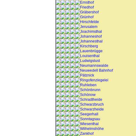
Ernsthof
Friedhof
Gräbershof
Grünhof
Hirschfelde
Jerusalem
Joachimsthal
Johanneshof
Johannesthal
Kirschberg
Lauenbrügge
Louisenthal
Ludwigslust
Neumannswalde
Neuwedell Bahnhof
Pätznick
Ringofenziegelei
Ruhleben
Schönbrunn
Schönow
Schradtheide
Schwarzbruch
Schwarzheide
Seegerhall
Sonntagsau
Wiesenthal
Wilhelmshöhe
Zankhof