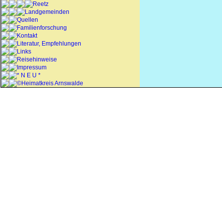
Reetz
Landgemeinden
Quellen
Familienforschung
Kontakt
Literatur, Empfehlungen
Links
Reisehinweise
Impressum
* N E U *
©Heimatkreis Arnswalde