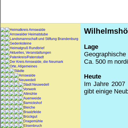
Wilhelmsh
Heimatkreis Arnswalde
Arnswalder Heimatstube
Landsmannschaft und Stiftung Brandenburg
Gedenksteine
Lage
Heimatgruß Rundbrief
Aktuelles, Veranstaltungen
Geographische K
Patenkreis/Patenstadt
Ca. 500 m nordö
Der Kreis Arnswalde, die Neumark
Orte, Allgemeines
Städte
Heute
Arnswalde
Neuwedell
Im Jahre 2007 
Stadt Neuwedell
Vorwerk
gibt einige Neu
Altmühle
Auenweide
Barnickshof
Bleiche
Braatzfelde
Brückgut
Dragemühle
Elisenbruch