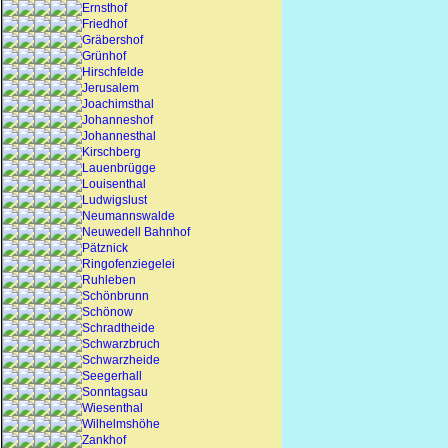
Ernsthof
Friedhof
Gräbershof
Grünhof
Hirschfelde
Jerusalem
Joachimsthal
Johanneshof
Johannesthal
Kirschberg
Lauenbrügge
Louisenthal
Ludwigslust
Neumannswalde
Neuwedell Bahnhof
Pätznick
Ringofenziegelei
Ruhleben
Schönbrunn
Schönow
Schradtheide
Schwarzbruch
Schwarzheide
Seegerhall
Sonntagsau
Wiesenthal
Wilhelmshöhe
Zankhof