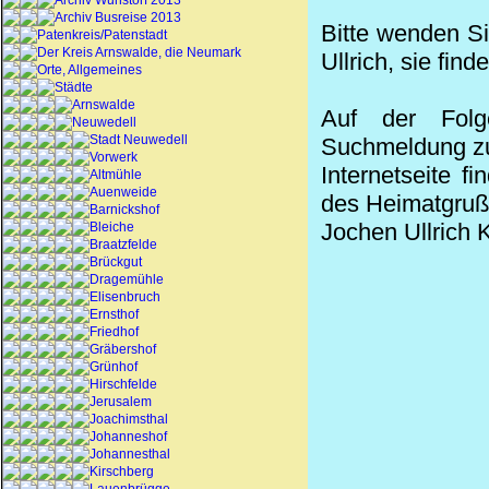
Archiv Wunstorf 2013
Archiv Busreise 2013
Bitte wenden Si
Patenkreis/Patenstadt
Der Kreis Arnswalde, die Neumark
Ullrich, sie find
Orte, Allgemeines
Städte
Arnswalde
Auf der Folg
Neuwedell
Stadt Neuwedell
Suchmeldung zu 
Vorwerk
Internetseite f
Altmühle
Auenweide
des Heimatgruß-
Barnickshof
Jochen Ullrich K
Bleiche
Braatzfelde
Brückgut
Dragemühle
Elisenbruch
Ernsthof
Friedhof
Gräbershof
Grünhof
Hirschfelde
Jerusalem
Joachimsthal
Johanneshof
Johannesthal
Kirschberg