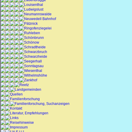
Lauenbrügge
Louisenthal
Ludwigslust
Neumannswalde
Neuwedell Bahnhof
Pätznick
Ringofenziegelei
Ruhleben
Schönbrunn
Schönow
Schradtheide
Schwarzbruch
Schwarzheide
Seegerhall
Sonntagsau
Wiesenthal
Wilhelmshöhe
Zankhof
Reetz
Landgemeinden
Quellen
Familienforschung
Familienforschung, Suchanzeigen
Kontakt
Literatur, Empfehlungen
Links
Reisehinweise
Impressum