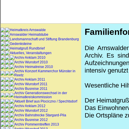
Familienf
Heimatkreis Arnswalde
Arnswalder Heimatstube
Landsmannschaft und Stiftung Brandenburg
Gedenksteine
Die Arnswalder
Heimatgruß Rundbrief
Aktuelles, Veranstaltungen
Archiv. Es sin
Archiv Anklam 2010
Aufzeichnungen
Archiv Wunstorf 2010
Archiv Heimatreise 2010
intensiv genutz
Archiv Konzert Kammerchor Münster in
Reetz
Archiv Anklam 2011
Wesentliche Hilf
Archiv Wunstorf 2011
Archiv Busreise 2011
Archiv Generationswechsel in der
Heimatkreiskommission
Der Heimatgruß 
Aktuell Brief aus Plociczno / Spechtsdorf
Archiv Anklam 2012
Das Einwohnerv
Archiv Wunstorf 2012
Die Ortspläne z
Archiv Bahnstrecke Stargard-Pila
Archiv Busreise 2012
Archiv Pommerntreffen 2013