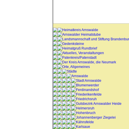
Heimatkreis Arnswalde
Arnswalder Heimatstube
Landsmannschaft und Stiftung Brandenbu
Gedenksteine
Heimatgruß Rundbrief
Aktuelles, Veranstaltungen
Patenkreis/Patenstadt
Der Kreis Arnswalde, die Neumark
Orte, Allgemeines
Städte
Arnswalde
Stadt Arnswalde
Blumenwerder
Ferdinandshof
Friederikenfelde
Friedrichsruh
Gutsbezirk Arnswalder Heide
Helmersruh
Hohenbruch
Johannenberger Ziegelei
Kähnsfelde
Karlsaue