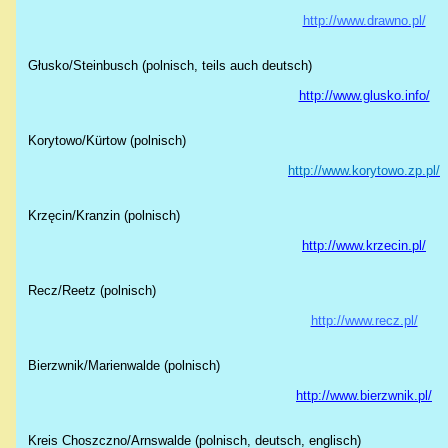
http://www.drawno.pl/
Głusko/Steinbusch (polnisch, teils auch deutsch)
http://www.glusko.info/
Korytowo
/
Kürtow
(polnisch)
http://www.korytowo.zp.pl/
Krzęcin/Kranzin (polnisch)
http://www.krzecin.pl/
Recz/Reetz (polnisch)
http://www.recz.pl/
Bierzwnik/Marienwalde (polnisch)
http://www.bierzwnik.pl/
Kreis Choszczno/Arnswalde (polnisch, deutsch, englisch)