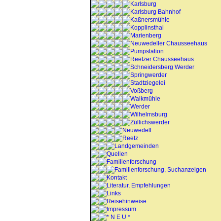
Karlsburg
Karlsburg Bahnhof
Kaßnersmühle
Kopplinsthal
Marienberg
Neuwedeller Chausseehaus
Pumpstation
Reetzer Chausseehaus
Schneidersberg Werder
Springwerder
Stadtziegelei
Voßberg
Walkmühle
Werder
Wilhelmsburg
Züllichswerder
Neuwedell
Reetz
Landgemeinden
Quellen
Familienforschung
Familienforschung, Suchanzeigen
Kontakt
Literatur, Empfehlungen
Links
Reisehinweise
Impressum
* N E U *