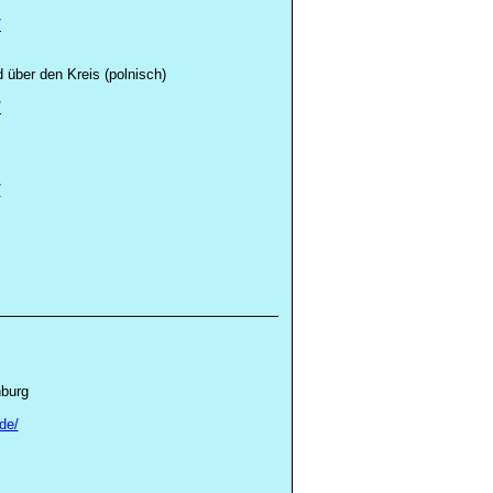
/
d über den Kreis (polnisch)
/
/
nburg
de/