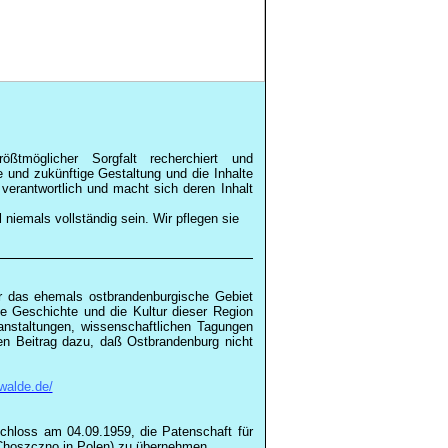
ßtmöglicher Sorgfalt recherchiert und
e und zukünftige Gestaltung und die Inhalte
n verantwortlich und macht sich deren Inhalt
 niemals vollständig sein. Wir pflegen sie
r das ehemals ostbrandenburgische Gebiet
e Geschichte und die Kultur dieser Region
anstaltungen, wissenschaftlichen Tagungen
en Beitrag dazu, daß Ostbrandenburg nicht
walde.de/
chloss am 04.09.1959, die Patenschaft für
Choszczno in Polen) zu übernehmen.