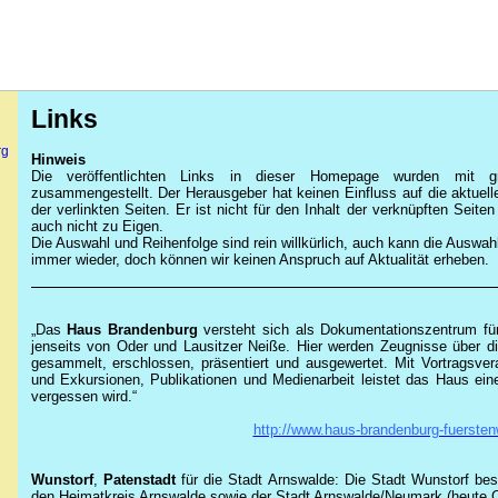
Links
rg
Hinweis
Die veröffentlichten Links in dieser Homepage wurden mit grö
zusammengestellt. Der Herausgeber hat keinen Einfluss auf die aktuell
der verlinkten Seiten. Er ist nicht für den Inhalt der verknüpften Seite
auch nicht zu Eigen.
Die Auswahl und Reihenfolge sind rein willkürlich, auch kann die Auswahl
immer wieder, doch können wir keinen Anspruch auf Aktualität erheben.
„Das
Haus Brandenburg
versteht sich als Dokumentationszentrum fü
jenseits von Oder und Lausitzer Neiße. Hier werden Zeugnisse über di
gesammelt, erschlossen, präsentiert und ausgewertet. Mit Vortragsver
und Exkursionen, Publikationen und Medienarbeit leistet das Haus ein
vergessen wird.“
http://www.haus-brandenburg-fuersten
Wunstorf
,
Patenstadt
für die Stadt Arnswalde: Die Stadt Wunstorf bes
den Heimatkreis Arnswalde sowie der Stadt Arnswalde/Neumark (heute 