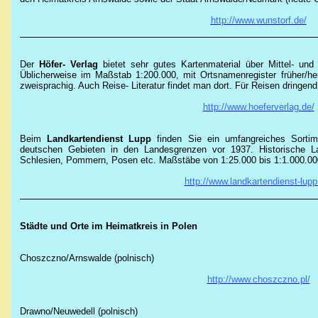
http://www.wunstorf.de/
Der
Höfer- Verlag
bietet sehr gutes Kartenmaterial über Mittel- un
Üblicherweise im Maßstab 1:200.000, mit Ortsnamenregister früher/he
zweisprachig. Auch Reise- Literatur findet man dort. Für Reisen dringen
http://www.hoeferverlag.de/
Beim
Landkartendienst
Lupp
finden Sie ein umfangreiches Sorti
deutschen Gebieten in den Landesgrenzen vor 1937. Historische L
Schlesien, Pommern, Posen etc. Maßstäbe von 1:25.000 bis 1:1.000.00
http://www.landkartendienst-lupp
Städte und Orte im Heimatkreis in Polen
Choszczno/Arnswalde (
polnisch
)
http://www.choszczno.pl/
Drawno/Neuwedell (polnisch)