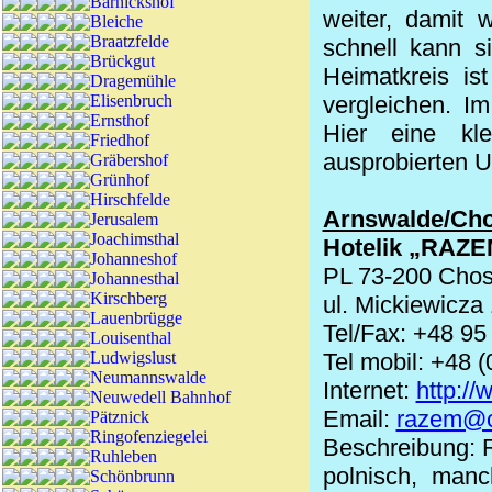
Barnickshof
weiter, damit 
Bleiche
Braatzfelde
schnell kann s
Brückgut
Heimatkreis is
Dragemühle
Elisenbruch
vergleichen. I
Ernsthof
Hier eine kle
Friedhof
ausprobierten U
Gräbershof
Grünhof
Hirschfelde
Arnswalde/Cho
Jerusalem
Joachimsthal
Hotelik „RAZE
Johanneshof
PL 73-200 Cho
Johannesthal
Kirschberg
ul. Mickiewicza
Lauenbrügge
Tel/Fax: +48 95
Louisenthal
Ludwigslust
Tel mobil: +48 
Neumannswalde
Internet:
http://
Neuwedell Bahnhof
Email:
razem@ci
Pätznick
Ringofenziegelei
Beschreibung: R
Ruhleben
polnisch, manc
Schönbrunn