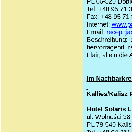
PL 66-520 Dobi
Tel: +48 95 71 
Fax: +48 95 71
Internet:
www.pa
Email:
recepcja
Beschreibung: 
hervorragend r
Flair, allein di
Im Nachbarkre
Kallies/Kalisz
Hotel Solaris 
ul. Wolności 38
PL 78-540 Kali