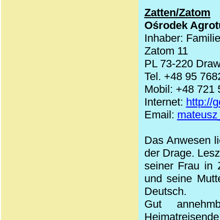
Zatten/Zatom
Ośrodek Agrotu
Inhaber: Famil
Zatom 11
PL 73-220 Dra
Tel. +48 95 76
Mobil: +48 721
Internet:
http://
Email:
mateusz
Das Anwesen lie
der Drage. Lesz
seiner Frau in 
und seine Mutt
Deutsch.
Gut annehmb
Heimatreisen