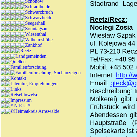
Schönow
Stadtrand- Lage
Schradtheide
Schwarzbruch
Schwarzheide
Reetz/Recz:
Seegerhall
Noclegi Zosia
Sonntagsau
Wiesenthal
Wiesław Szpak
Wilhelmshöhe
ul. Kolejowa 44
Zankhof
PL 73-210 Rec
Reetz
Landgemeinden
Tel/Fax: +48 95
Quellen
Mobil: +48 502
Familienforschung
Familienforschung, Suchanzeigen
Internet:
http://
Kontakt
Email:
qteck@g
Literatur, Empfehlungen
Links
Beschreibung: I
Reisehinweise
Molkerei) gib
Impressum
* N E U *
Frühstück wird
©Heimatkreis Arnswalde
Abendessen gib
Hauptstraße (
Speisekarte ist