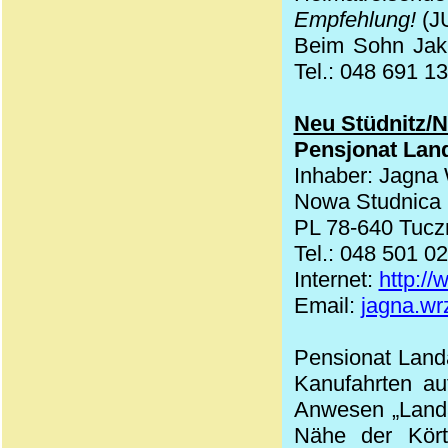
Empfehlung!
(J
Beim Sohn Jaku
Tel.: 048 691 1
Neu Stüdnitz/
Pensjonat Lan
Inhaber: Jagna
Nowa Studnica
PL 78-640 Tucz
Tel.: 048 501 0
Internet:
http://
Email:
jagna.w
Pensionat Landa
Kanufahrten au
Anwesen „Landau
Nähe der Kört