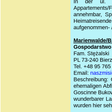
In der ul. 
Appartements
annehmbar, Spr
Heimatreisende
aufgenommen-
Marienwalde/B
Gospodarstwo
Fam. Stężalski
PL 73-240 Bier
Tel. +48 95 765
Email:
naszmis
Beschreibung: 
ehemaligen Abf
Goscinne Bukowo
wunderbarer La
wurden hier se