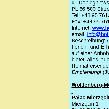
ul. Dobiegniew
PL 66-500 Strze
Tel: +48 95 76
Fax: +48 95 76
Internet:
www.ho
email:
info@hot
Beschreibung: 
Ferien- und Erh
auf einer Anhöh
bietet alles a
Heimatreisen
Empfehlung!
(J
Woldenberg-Me
Pałac Mierzęci
Mierzęcin 1