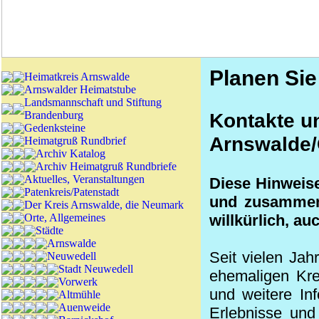
Planen Sie
Heimatkreis Arnswalde
Arnswalder Heimatstube
Landsmannschaft und Stiftung
Brandenburg
Kontakte u
Gedenksteine
Arnswalde
Heimatgruß Rundbrief
Archiv Katalog
Archiv Heimatgruß Rundbriefe
Aktuelles, Veranstaltungen
Diese Hinweise
Patenkreis/Patenstadt
und zusammeng
Der Kreis Arnswalde, die Neumark
Orte, Allgemeines
willkürlich, au
Städte
Arnswalde
Seit vielen Ja
Neuwedell
Stadt Neuwedell
ehemaligen Kre
Vorwerk
und weitere In
Altmühle
Auenweide
Erlebnisse und