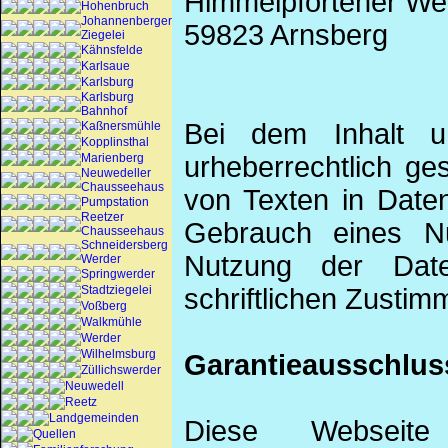
Himmelpfortener We
Hohenbruch
Johannenberger
59823 Arnsberg
Ziegelei
Kähnsfelde
Karlsaue
Karlsburg
Karlsburg
Bahnhof
Bei dem Inhalt un
Kaßnersmühle
Kopplinsthal
Marienberg
urheberrechtlich g
Neuwedeller
Chausseehaus
von Texten in Daten
Pumpstation
Reetzer
Gebrauch eines N
Chausseehaus
Schneidersberg
Nutzung der Dat
Werder
Springwerder
Stadtziegelei
schriftlichen Zustim
Voßberg
Walkmühle
Werder
Wilhelmsburg
Garantieausschlus
Züllichswerder
Neuwedell
Reetz
Landgemeinden
Diese Webseite
Quellen