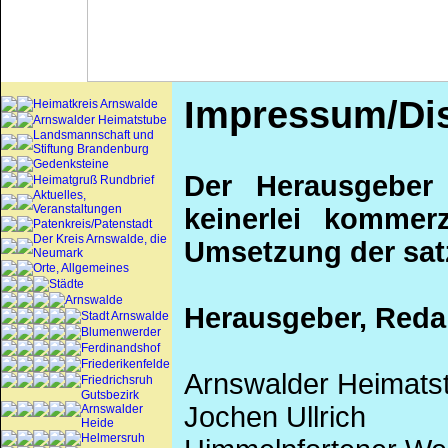
Impressum/Dis
Heimatkreis Arnswalde
Arnswalder Heimatstube
Landsmannschaft und
Stiftung Brandenburg
Gedenksteine
Der Herausgeber 
Heimatgruß Rundbrief
Aktuelles,
Veranstaltungen
keinerlei kommerz
Patenkreis/Patenstadt
Der Kreis Arnswalde, die
Umsetzung der sat
Neumark
Orte, Allgemeines
Städte
Arnswalde
Herausgeber, Reda
Stadt Arnswalde
Blumenwerder
Ferdinandshof
Friederikenfelde
Arnswalder Heimatst
Friedrichsruh
Gutsbezirk
Jochen Ullrich
Arnswalder
Heide
Helmersruh