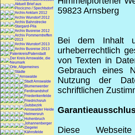
Himmelpfortener W
Aktuell Brief aus
59823 Arnsberg
Plociczno / Spechtsdorf
Archiv Anklam 2012
Archiv Wunstorf 2012
Archiv Bahnstrecke
Stargard-Pila
Archiv Busreise 2012
Archiv Pommerntreffen
Bei dem Inhalt u
2013
Archiv Wunstorf 2013
urheberrechtlich g
Archiv Busreise 2013
Patenkreis/Patenstadt
von Texten in Date
Der Kreis Arnswalde, die
Neumark
Orte, Allgemeines
Gebrauch eines N
Städte
Arnswalde
Nutzung der Dat
Stadt Arnswalde
Blumenwerder
schriftlichen Zusti
Ferdinandshof
Friederikenfelde
Friedrichsruh
Gutsbezirk
Garantieausschlu
Arnswalder Heide
Helmersruh
Hohenbruch
Johannenberger
Diese Webseite
Ziegelei
Kähnsfelde