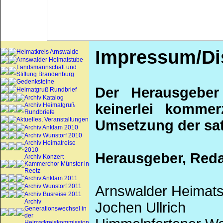
Impressum/Di
Heimatkreis Arnswalde
Arnswalder Heimatstube
Landsmannschaft und
Stiftung Brandenburg
Gedenksteine
Der Herausgeber
Heimatgruß Rundbrief
Archiv Katalog
keinerlei kommerz
Archiv Heimatgruß
Rundbriefe
Aktuelles, Veranstaltungen
Umsetzung der sa
Archiv Anklam 2010
Archiv Wunstorf 2010
Archiv Heimatreise
2010
Herausgeber, Red
Archiv Konzert
Kammerchor Münster in
Reetz
Archiv Anklam 2011
Archiv Wunstorf 2011
Arnswalder Heimatst
Archiv Busreise 2011
Archiv
Jochen Ullrich
Generationswechsel in
der
Heimatkreiskommission