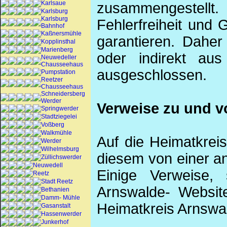
Karlsaue
zusammengestellt
Karlsburg
Karlsburg
Fehlerfreiheit und 
Bahnhof
Kaßnersmühle
garantieren. Daher
Kopplinsthal
Marienberg
oder indirekt au
Neuwedeller
Chausseehaus
ausgeschlossen.
Pumpstation
Reetzer
Chausseehaus
Schneidersberg
Werder
Verweise zu und v
Springwerder
Stadtziegelei
Voßberg
Walkmühle
Auf die Heimatkrei
Werder
Wilhelmsburg
diesem von einer a
Züllichswerder
Neuwedell
Einige Verweise,
Reetz
Stadt Reetz
Arnswalde- Website
Bethanien
Damm- Mühle
Heimatkreis Arnswal
Gasanstalt
Hassenwerder
Junkerhof