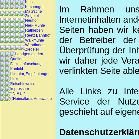
Kietz
Im Rahmen uns
Kirchengut
Matz'sche
Ziegelei
Internetinhalten ande
Neuhof
Neu- Mühle
Seiten haben wir ke
Rathleben
Reetz Bahnhof
der Betreiber der
Walkmühle
Wendlands
Überprüfung der In
Ziegelei
Landgemeinden
wir daher jede Vera
Quellen
Familienforschung
verlinkten Seite abl
Kontakt
Literatur, Empfehlungen
Links
Reisehinweise
Alle Links zu Inte
Impressum
* N E U *
©Heimatkreis Arnswalde
Service der Nutze
geschieht auf eigen
Datenschutzerklä