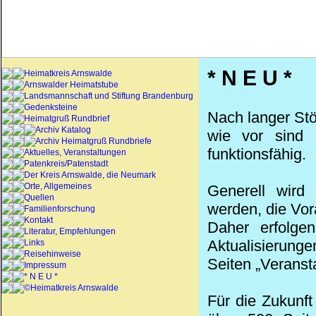
* N E U *
Heimatkreis Arnswalde
Arnswalder Heimatstube
Landsmannschaft und Stiftung Brandenburg
Gedenksteine
Nach langer Stö
Heimatgruß Rundbrief
Archiv Katalog
wie vor sind 
Archiv Heimatgruß Rundbriefe
funktionsfähig.
Aktuelles, Veranstaltungen
Patenkreis/Patenstadt
Der Kreis Arnswalde, die Neumark
Orte, Allgemeines
Generell wird 
Quellen
werden, die Vor
Familienforschung
Kontakt
Daher erfolge
Literatur, Empfehlungen
Aktualisierung
Links
Reisehinweise
Seiten „Veranst
Impressum
* N E U *
©Heimatkreis Arnswalde
Für die Zukunft